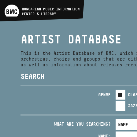
ARTIST DATABASE
HUNGARIAN MUSIC INFORMATION
CENTER & LIBRARY
COMPOSITION DATABASE
ARTIST DATABASE
MUSIC LIBRARY, ONLINE
CATALOG
This is the Artist Database of BMC, which 
orchestras, choirs and groups that are eit
as well as information about releases reco
SEARCH
GENRE
CLA
JAZ
WHAT ARE YOU SEARCHING?
NAME: