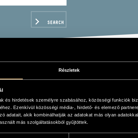
SEARCH
: IN JUST
Részletek
IN JUST)
ál
mak és hirdetések személyre szabásához, közösségi funkciók biz
hez. Ezenkívül közösségi média-, hirdető- és elemező partner
zó adatait, akik kombinálhatják az adatokat más olyan adatokka
C DATA
sznált más szolgáltatásokból gyűjtöttek.
Records