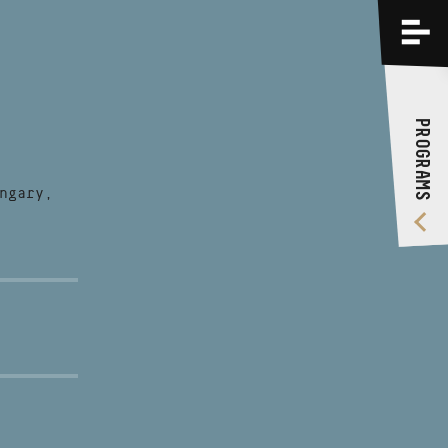
PROGRAMS
TRAININGS
PROGRAMS
ABOUT US
VIDEO GALLERY
ngary,