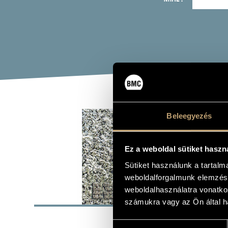
DUH
Beleegyezés
(DUH: 
Ez a weboldal sütiket haszn
Album
Sütiket használunk a tartal
weboldalforgalmunk elemzésé
weboldalhasználatra vonatko
BASI
számukra vagy az Ön által ha
Red Toucan 
LABEL
Hozzájárulás