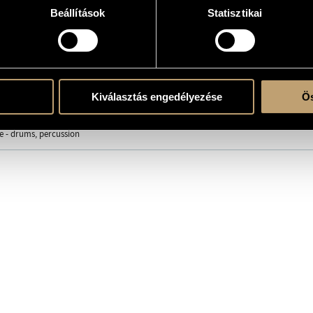
Beállítások
Statisztikai
his CD
d
Kiválasztás engedélyezése
Ös
 - cello
wsi - alto saxophone, clarinet
 - drums, percussion