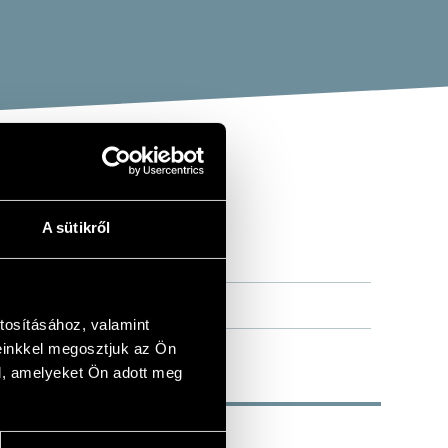
A sütikről
tosításához, valamint
einkkel megosztjuk az Ön
l, amelyeket Ön adott meg