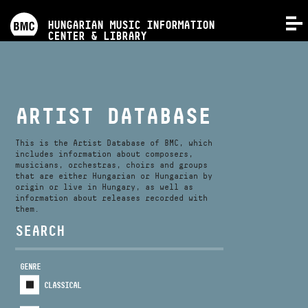
PROGRAMS
HUNGARIAN MUSIC INFORMATION
MENU
CENTER & LIBRARY
COMPETITIONS
TRAININGS
ARTIST DATABASE
RELEASES
This is the Artist Database of BMC, which
includes information about composers,
musicians, orchestras, choirs and groups
that are either Hungarian or Hungarian by
ABOUT US
origin or live in Hungary, as well as
information about releases recorded with
them.
CONTACT
SEARCH
GENRE
VIDEO GALLERY
CLASSICAL