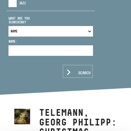
JAZZ
WHAT ARE YOU
SEARCHING?
ADDRESS
NAME:
EMAIL
infokozpont@bmc.hu
PHONE
SEARCH
OPENING HOURS
TELEMANN,
GEORG PHILIPP: