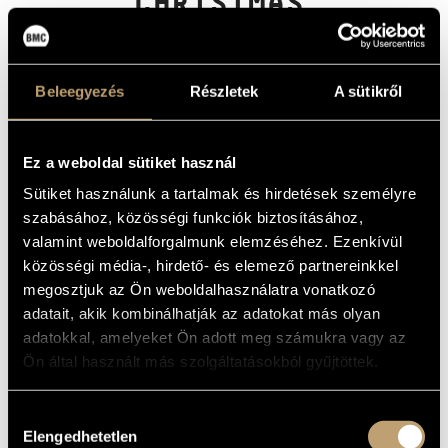
CHRISTMAS
ARTIST DATABASE
CANTATAS/ CHR.
BERNHARD:
COMPOSITION DATABASE
FÜRCHTET EUCH
Beleegyezés
Részletek
A sütikről
MUSIC LIBRARY, ONLINE CATALOG
NICHT
(TELEMANN, GEORG PHILIPP:
Ez a weboldal sütiket használ
KARÁCSONYI KANTÁTÁK/ CHR.
BERNHARD: FÜRCHTET EUCH NICHT)
Sütiket használunk a tartalmak és hirdetések személyre
szabásához, közösségi funkciók biztosításához,
Album
valamint weboldalforgalmunk elemzéséhez. Ezenkívül
közösségi média-, hirdető- és elemező partnereinkkel
BASIC DATA
megosztjuk az Ön weboldalhasználatra vonatkozó
adatait, akik kombinálhatják az adatokat más olyan
Hungaroton
LABEL
adatokkal, amelyeket Ön adott meg számukra vagy az
HCD 32611
CATALOGUE
NO.
Ön által használt más szolgáltatásokból gyűjtöttek.
2008
DATE OF
RELEASE
Hozzájárulás
More about the CD 1
DETAILS
Elengedhetetlen
More about the CD 2
kiválasztása