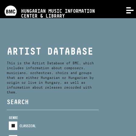
PROGRAMS
HUNGARIAN MUSIC INFORMATION
MENU
CENTER & LIBRARY
COMPETITIONS
TRAININGS
ARTIST DATABASE
RELEASES
This is the Artist Database of BMC, which
includes information about composers,
musicians, orchestras, choirs and groups
that are either Hungarian or Hungarian by
ABOUT US
origin or live in Hungary, as well as
information about releases recorded with
them.
CONTACT
SEARCH
GENRE
VIDEO GALLERY
CLASSICAL