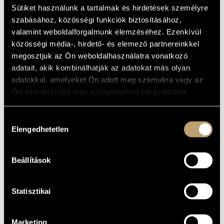
PANTHERS' PLAY
ARTIST DATABASE
Sütiket használunk a tartalmak és hirdetések személyre
szabásához, közösségi funkciók biztosításához,
Album
COMPOSITION DATABASE
valamint weboldalforgalmunk elemzéséhez. Ezenkívül
közösségi média-, hirdető- és elemező partnereinkkel
BASIC DATA
MUSIC LIBRARY, ONLINE CATALOG
megosztjuk az Ön weboldalhasználatra vonatkozó
BMC Records
adatait, akik kombinálhatják az adatokat más olyan
LABEL
adatokkal, amelyeket Ön adott meg számukra vagy az
BMC CD 167
CATALOGUE
NO.
Ön által használt más szolgáltatásokból gyűjtöttek.
2009
DATE OF
RELEASE
Hozzájárulás
More about the CD 1
DETAILS
More about the CD 2
Elengedhetetlen
kiválasztása
G. Szabó Hunor
/
Hock Ernő
/
Weisz Gábor
CONTRIBUTORS
Beállítások
Pulcinella:
ADDITIONAL
Ferdinand Doumerc - alto and tenor saxophones, flute
CONTRIBUTORS
Florian Demonsant - accordion
Jean–Marc Serpin - double bass
Frédéric Cavallin - drums
Statisztikai
Marketing