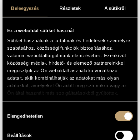
Album
ARTIST DATABASE
Beleegyezés
Részletek
A sütikről
BASIC DATA
COMPOSITION DATABASE
Melis László
/
Szemző Tibor
COMPOSERS
Ez a weboldal sütiket használ
MUSIC LIBRARY, ONLINE CATALOG
Hungaroton
LABEL
Sütiket használunk a tartalmak és hirdetések személyre
HCD 12545
CATALOGUE
szabásához, közösségi funkciók biztosításához,
NO.
valamint weboldalforgalmunk elemzéséhez. Ezenkívül
1995
DATE OF
RELEASE
közösségi média-, hirdető- és elemező partnereinkkel
More about the CD
megosztjuk az Ön weboldalhasználatra vonatkozó
DETAILS
adatait, akik kombinálhatják az adatokat más olyan
Reissue of Hungaroton SLPX 12545 (1983)
NOTE
adatokkal, amelyeket Ön adott meg számukra vagy az
Dresch Mihály
/
Faragó Béla
/
Gőz László
/
Kálnai János
/
CONTRIBUTORS
Ön által használt más szolgáltatásokból gyűjtöttek.
Körmendy Ferenc
/
Melis László
/
Schnierer Klára
/
Simon
Ferenc
/
Soós András
/
Szemző Tibor
/
Székely Kinga
/
Tóth
Tamás
/
Vörös D. László
Hozzájárulás
Péter Forgács - reciter
ADDITIONAL
János Krajcsovics - technical management
Elengedhetetlen
CONTRIBUTORS
kiválasztása
WORKS
Beállítások