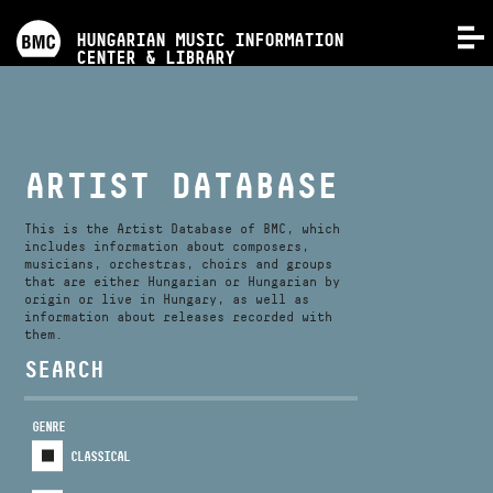
PROGRAMS
HUNGARIAN MUSIC INFORMATION
MENU
CENTER & LIBRARY
COMPETITIONS
TRAININGS
ARTIST DATABASE
RELEASES
This is the Artist Database of BMC, which
includes information about composers,
musicians, orchestras, choirs and groups
that are either Hungarian or Hungarian by
ABOUT US
origin or live in Hungary, as well as
information about releases recorded with
them.
CONTACT
SEARCH
GENRE
VIDEO GALLERY
CLASSICAL