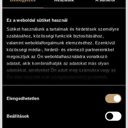
GUSTAVO PRIMO
ARTIST DATABASE
RE DI SVEZIA
(GUSTAVUS I,
COMPOSITION DATABASE
Ez a weboldal sütiket használ
KING OF
Sütiket használunk a tartalmak és hirdetések személyre
MUSIC LIBRARY, ONLINE CATALOG
SWEDEN)
szabásához, közösségi funkciók biztosításához,
valamint weboldalforgalmunk elemzéséhez. Ezenkívül
(GALUPPI, BALDASSARE: I.
közösségi média-, hirdető- és elemező partnereinkkel
GUSZTÁV, SVÉDORSZÁG KIRÁLYA)
megosztjuk az Ön weboldalhasználatra vonatkozó
Album
adatait, akik kombinálhatják az adatokat más olyan
adatokkal, amelyeket Ön adott meg számukra vagy az
BASIC DATA
Ön által használt más szolgáltatásokból gyűjtöttek.
Hungaroton
LABEL
Hozzájárulás
HCD 32103-04
CATALOGUE
Elengedhetetlen
NO.
kiválasztása
2003
DATE OF
RELEASE
Beállítások
More about the CDs
DETAILS
First recording / 2 CDs
NOTE