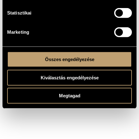
COMPOSER
TITLE
Statisztikai
6 Bagatellen für Bläserquintett /
Ligeti György
6 Bagatells for Wind Quintet
Kurtág György
Quintetto per fiati, Op. 2
Orbán György
Wind Quintet
Marketing
Szervánszky
Wind-Quintet, No.1
Endre
Ligeti György
Zehn Stücke für Bläserquintett
Összes engedélyezése
Kiválasztás engedélyezése
Megtagad