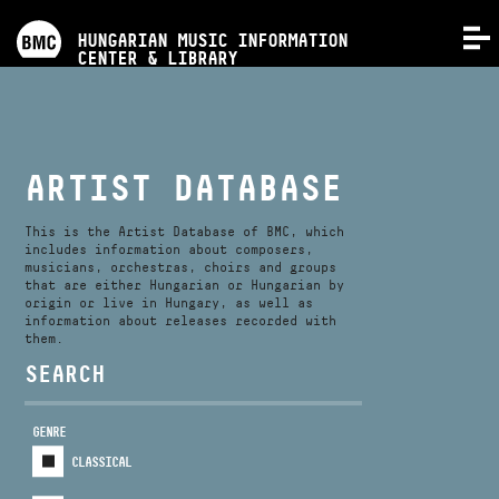
PROGRAMS
HUNGARIAN MUSIC INFORMATION
MENU
CENTER & LIBRARY
COMPETITIONS
TRAININGS
ARTIST DATABASE
RELEASES
This is the Artist Database of BMC, which
includes information about composers,
musicians, orchestras, choirs and groups
that are either Hungarian or Hungarian by
ABOUT US
origin or live in Hungary, as well as
information about releases recorded with
them.
CONTACT
SEARCH
GENRE
VIDEO GALLERY
CLASSICAL