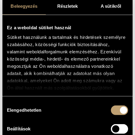
/ SZERVÁNYSZKY
ARTIST DATABASE
Beleegyezés
Részletek
A sütikről
Album
COMPOSITION DATABASE
Ez a weboldal sütiket használ
BASIC DATA
MUSIC LIBRARY, ONLINE CATALOG
Sütiket használunk a tartalmak és hirdetések személyre
Kurtág György
/
Ligeti György
/
Orbán György
/
Szervánszky
COMPOSERS
Endre
szabásához, közösségi funkciók biztosításához,
BIS Records
valamint weboldalforgalmunk elemzéséhez. Ezenkívül
LABEL
közösségi média-, hirdető- és elemező partnereinkkel
BIS-CD-662
CATALOGUE
NO.
megosztjuk az Ön weboldalhasználatra vonatkozó
1994
DATE OF
adatait, akik kombinálhatják az adatokat más olyan
RELEASE
adatokkal, amelyeket Ön adott meg számukra vagy az
More about the CD
DETAILS
Ön által használt más szolgáltatásokból gyűjtöttek.
Berlin Philharmonic Wind Quintet:
ADDITIONAL
Michael Hasel - flute, Andreas Wittmann - oboe, Walter
CONTRIBUTORS
Hozzájárulás
Seyfarth - clarinet, Fergus McWilliam - horn, Henning Trog -
bassoon
Elengedhetetlen
kiválasztása
WORKS
Beállítások