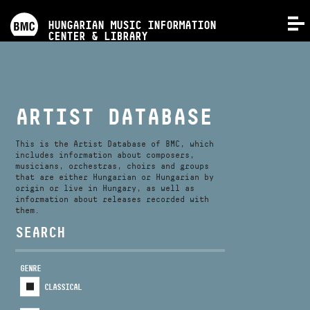
PROGRAMS
HUNGARIAN MUSIC INFORMATION
MENU
CENTER & LIBRARY
COMPETITIONS
TRAININGS
ARTIST DATABASE
RELEASES
This is the Artist Database of BMC, which
includes information about composers,
musicians, orchestras, choirs and groups
that are either Hungarian or Hungarian by
ABOUT US
origin or live in Hungary, as well as
information about releases recorded with
them.
CONTACT
SEARCH
GENRE
VIDEO GALLERY
CLASSICAL