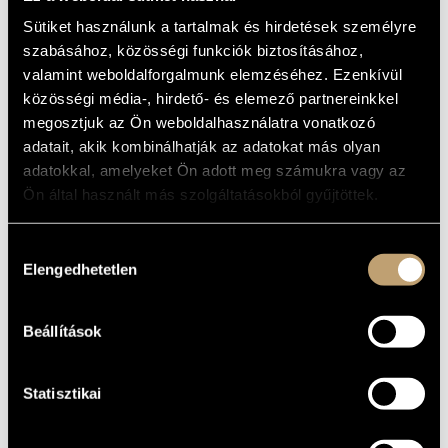
FRAGMENTS, OP.
ARTIST DATABASE
24
Sütiket használunk a tartalmak és hirdetések személyre
szabásához, közösségi funkciók biztosításához,
COMPOSITION DATABASE
(KURTÁG GYÖRGY: KAFKA-
valamint weboldalforgalmunk elemzéséhez. Ezenkívül
TÖREDÉKEK, OP. 24)
közösségi média-, hirdető- és elemező partnereinkkel
MUSIC LIBRARY, ONLINE CATALOG
Album
megosztjuk az Ön weboldalhasználatra vonatkozó
adatait, akik kombinálhatják az adatokat más olyan
BASIC DATA
adatokkal, amelyeket Ön adott meg számukra vagy az
Ön által használt más szolgáltatásokból gyűjtöttek.
Kurtág György
COMPOSERS
Ondine
LABEL
Hozzájárulás
ODE 868-2
CATALOGUE
Elengedhetetlen
kiválasztása
NO.
1996
DATE OF
RELEASE
Beállítások
More about the CD
DETAILS
Anu Komsi - soprano; Sakari Oramo - violin
ADDITIONAL
Statisztikai
CONTRIBUTORS