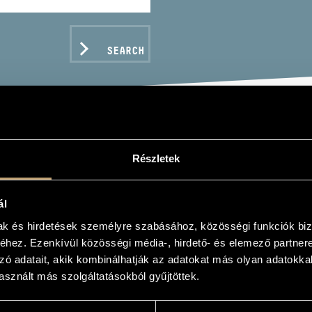
SEARCH
RAK, ANTONÍN: LOVE S
Részletek
9 "FROM THE NEW WORL
ál
K, ANTONÍN: LOVE SONGS; IX. "ÚJVILÁG" SZ
mak és hirdetések személyre szabásához, közösségi funkciók biz
hez. Ezenkívül közösségi média-, hirdető- és elemező partner
zó adatait, akik kombinálhatják az adatokat más olyan adatokka
C DATA
sznált más szolgáltatásokból gyűjtöttek.
s