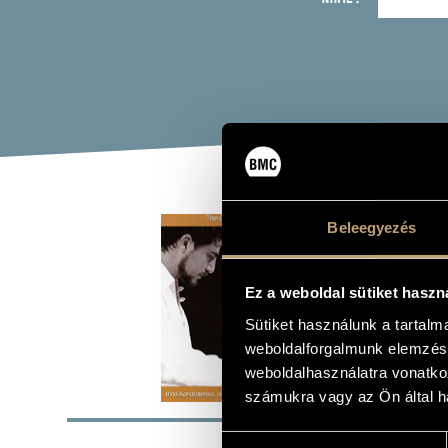
DVO
Beleegyezés
NO.
Ez a weboldal sütiket haszn
(DVORA
Sütiket használunk a tartal
Album
weboldalforgalmunk elemzésé
weboldalhasználatra vonatko
BASI
számukra vagy az Ön által ha
Hozzájárulás
Magánkiadá
LABEL