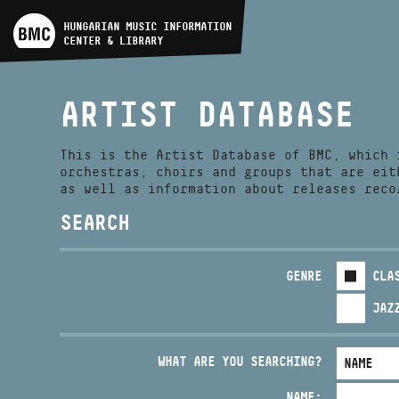
ARTIST DATABASE
HUNGARIAN MUSIC INFORMATION
CENTER & LIBRARY
COMPOSITION DATABASE
ARTIST DATABASE
MUSIC LIBRARY, ONLINE
CATALOG
This is the Artist Database of BMC, which 
orchestras, choirs and groups that are eit
as well as information about releases reco
SEARCH
GENRE
CLA
JAZ
WHAT ARE YOU SEARCHING?
NAME: