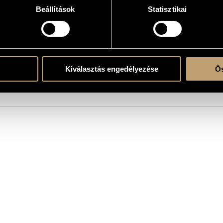
Beállítások
Statisztikai
the CD
Kiválasztás engedélyezése
Ös
dapest
tenor, conductor; Irina Kondratenko - piano