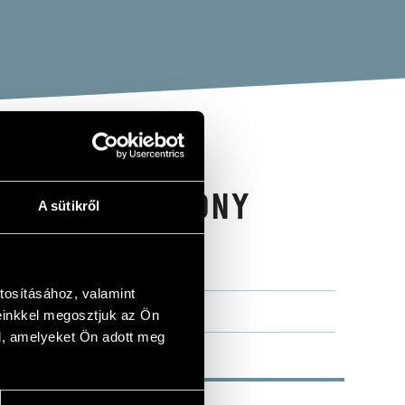
ONGS; SYMHONY
A sütikről
D"
IMFÓNIA)
tosításához, valamint
einkkel megosztjuk az Ön
l, amelyeket Ön adott meg