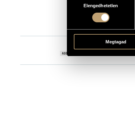
Elengedhetetlen
kiválasztása
CPV 003
CATALOGUE NO.
2003
DATE OF RELEASE
More about 
DETAILS
Megtagad
Concerto Bu
CONTRIBUTORS
José Cura - 
ADDITIONAL CONTRIBUTORS