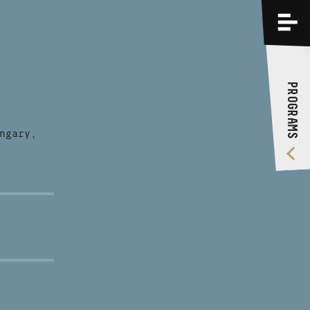
PROGRAMS
TRAININGS
PROGRAMS
ABOUT US
VIDEO GALLERY
ngary,