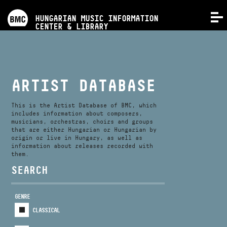
PROGRAMS
HUNGARIAN MUSIC INFORMATION
MENU
CENTER & LIBRARY
COMPETITIONS
TRAININGS
ARTIST DATABASE
RELEASES
This is the Artist Database of BMC, which
includes information about composers,
musicians, orchestras, choirs and groups
that are either Hungarian or Hungarian by
ABOUT US
origin or live in Hungary, as well as
information about releases recorded with
them.
CONTACT
SEARCH
GENRE
VIDEO GALLERY
CLASSICAL