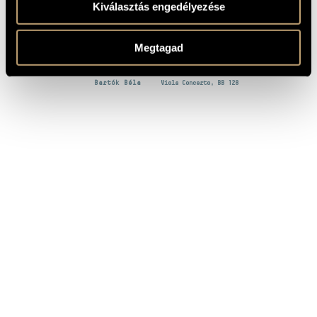
Kiválasztás engedélyezése
WORKS
Megtagad
COMPOSER
TITLE
Bartók Béla
Two Pictures, Op. 10, BB 59
Bartók Béla
Viola Concerto, BB 128