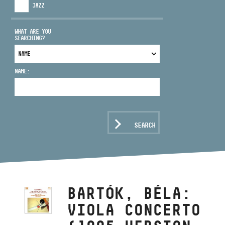
JAZZ
WHAT ARE YOU
SEARCHING?
ADDRESS
NAME:
EMAIL
infokozpont@bmc.hu
PHONE
SEARCH
OPENING HOURS
BARTÓK, BÉLA:
VIOLA CONCERTO