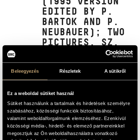
(1995 VERSION
ARTIST DATABASE
EDITED BY P.
BARTOK AND P.
COMPOSITION DATABASE
NEUBAUER); TWO
MUSIC LIBRARY, ONLINE CATALOG
PICTURES, SZ.
46; VIOLA
CONCERTO
(COMPLETED BY
Beleegyezés
Részletek
A sütikről
TIBOR SERLY,
1949), SZ. 120
Ez a weboldal sütiket használ
/ SERLY, TIBOR
Sütiket használunk a tartalmak és hirdetések személyre
szabásához, közösségi funkciók biztosításához,
- RHAPSODY FOR
valamint weboldalforgalmunk elemzéséhez. Ezenkívül
VIOLA AND
közösségi média-, hirdető- és elemező partnereinkkel
ORCHESTRA
megosztjuk az Ön weboldalhasználatra vonatkozó