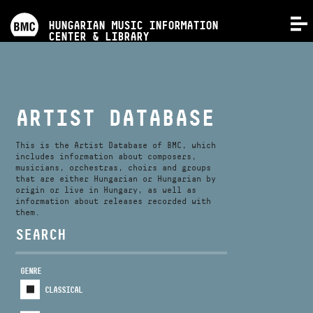
PROGRAMS
HUNGARIAN MUSIC INFORMATION
MENU
CENTER & LIBRARY
COMPETITIONS
TRAININGS
ARTIST DATABASE
RELEASES
This is the Artist Database of BMC, which
includes information about composers,
musicians, orchestras, choirs and groups
that are either Hungarian or Hungarian by
ABOUT US
origin or live in Hungary, as well as
information about releases recorded with
them.
CONTACT
SEARCH
GENRE
VIDEO GALLERY
CLASSICAL