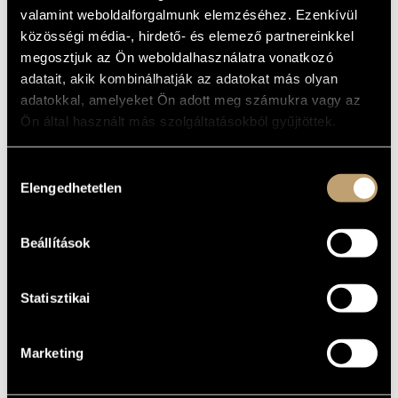
ARTIST DATABASE
Album
valamint weboldalforgalmunk elemzéséhez. Ezenkívül
közösségi média-, hirdető- és elemező partnereinkkel
BASIC DATA
COMPOSITION DATABASE
megosztjuk az Ön weboldalhasználatra vonatkozó
adatait, akik kombinálhatják az adatokat más olyan
Universal
LABEL
MUSIC LIBRARY, ONLINE CATALOG
adatokkal, amelyeket Ön adott meg számukra vagy az
KCG 006
CATALOGUE
Ön által használt más szolgáltatásokból gyűjtöttek.
NO.
2001
DATE OF
RELEASE
Hozzájárulás
More about the CD
Elengedhetetlen
DETAILS
kiválasztása
Egri János
PERFORMERS
Beállítások
Fekete István
/
Orgon Albert
/
Tzumo Árpád
CONTRIBUTORS
Statisztikai
Marketing