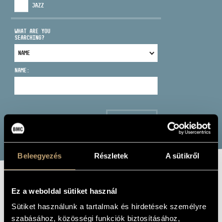
JAZZ
WHAT ARE YOU
SEARCHING?
ADDRESS
NAME:
EMAIL
infokozpont@bmc.hu
PHONE
SEARCH
OPENING HOURS
Beleegyezés
Részletek
A sütikről
EGRI JÁNOS:
Ez a weboldal sütiket használ
SOFT WAVES
Sütiket használunk a tartalmak és hirdetések személyre
szabásához, közösségi funkciók biztosításához,