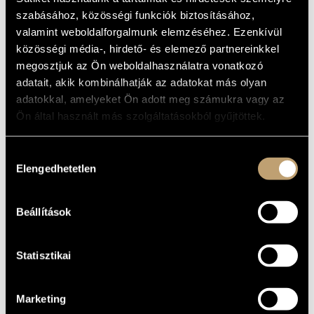
KERTBŐL)
ARTIST DATABASE
szabásához, közösségi funkciók biztosításához,
valamint weboldalforgalmunk elemzéséhez. Ezenkívül
Album
COMPOSITION DATABASE
közösségi média-, hirdető- és elemező partnereinkkel
megosztjuk az Ön weboldalhasználatra vonatkozó
BASIC DATA
MUSIC LIBRARY, ONLINE CATALOG
adatait, akik kombinálhatják az adatokat más olyan
Fonó Records
LABEL
adatokkal, amelyeket Ön adott meg számukra vagy az
FA-076-2
Ön által használt más szolgáltatásokból gyűjtöttek.
CATALOGUE
NO.
1999
DATE OF
Hozzájárulás
RELEASE
Elengedhetetlen
kiválasztása
More about the CD 1
DETAILS
More about the CD 2
Eichinger Tibor
PERFORMERS
Beállítások
Bacsó Kristóf
/
Czibere József
/
Gavallér Csaba
/
Nagy Péter
/
CONTRIBUTORS
Schreck Ferenc
/
Vajdovich Árpád
Statisztikai
Marketing