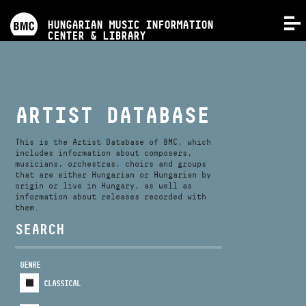
PROGRAMS
HUNGARIAN MUSIC INFORMATION
MENU
CENTER & LIBRARY
COMPETITIONS
TRAININGS
ARTIST DATABASE
RELEASES
This is the Artist Database of BMC, which
includes information about composers,
musicians, orchestras, choirs and groups
that are either Hungarian or Hungarian by
ABOUT US
origin or live in Hungary, as well as
information about releases recorded with
them.
CONTACT
SEARCH
GENRE
VIDEO GALLERY
CLASSICAL