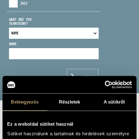
JAZZ
WHAT ARE YOU
SEARCHING?
ADDRESS
NAME:
EMAIL
infokozpont@bmc.hu
PHONE
SEARCH
OPENING HOURS
Beleegyezés
Részletek
A sütikről
LIVE AND LIVE
Ez a weboldal sütiket használ
(ÁGOSTON TRIO: LAKNI, LAKNI)
Sütiket használunk a tartalmak és hirdetések személyre