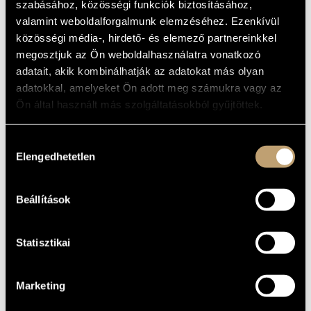
Album
szabásához, közösségi funkciók biztosításához,
ARTIST DATABASE
valamint weboldalforgalmunk elemzéséhez. Ezenkívül
BASIC DATA
közösségi média-, hirdető- és elemező partnereinkkel
COMPOSITION DATABASE
megosztjuk az Ön weboldalhasználatra vonatkozó
Periferic Records
LABEL
adatait, akik kombinálhatják az adatokat más olyan
MUSIC LIBRARY, ONLINE CATALOG
BGCD 046
CATALOGUE
adatokkal, amelyeket Ön adott meg számukra vagy az
NO.
Ön által használt más szolgáltatásokból gyűjtöttek.
1999
DATE OF
RELEASE
More about the CD
DETAILS
Hozzájárulás
Ágoston Béla
Elengedhetetlen
PERFORMERS
kiválasztása
Benkő Róbert
/
Grencsó István
/
Virág Tibor
CONTRIBUTORS
Beállítások
Zoltán Szabó - bagpipe
ADDITIONAL
Péter Harsányi - drums
CONTRIBUTORS
Statisztikai
Marketing