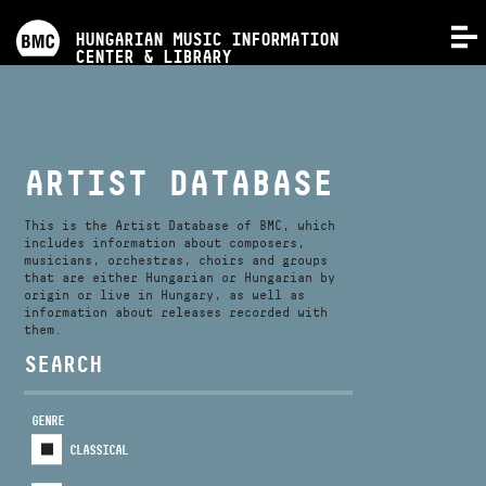
PROGRAMS
HUNGARIAN MUSIC INFORMATION
MENU
CENTER & LIBRARY
COMPETITIONS
TRAININGS
ARTIST DATABASE
RELEASES
This is the Artist Database of BMC, which
includes information about composers,
musicians, orchestras, choirs and groups
that are either Hungarian or Hungarian by
ABOUT US
origin or live in Hungary, as well as
information about releases recorded with
them.
CONTACT
SEARCH
GENRE
VIDEO GALLERY
CLASSICAL