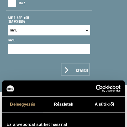
JAZZ
WHAT ARE YOU
SEARCHING?
ADDRESS
NAME:
EMAIL
infokozpont@bmc.hu
PHONE
SEARCH
OPENING HOURS
Beleegyezés
Részletek
A sütikről
CINEMA
CLASSICS VOL.4
Ez a weboldal sütiket használ