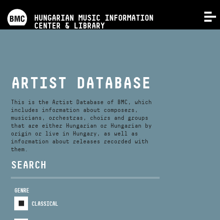
PROGRAMS
HUNGARIAN MUSIC INFORMATION
MENU
CENTER & LIBRARY
COMPETITIONS
TRAININGS
ARTIST DATABASE
RELEASES
This is the Artist Database of BMC, which
includes information about composers,
musicians, orchestras, choirs and groups
that are either Hungarian or Hungarian by
ABOUT US
origin or live in Hungary, as well as
information about releases recorded with
them.
CONTACT
SEARCH
GENRE
VIDEO GALLERY
CLASSICAL