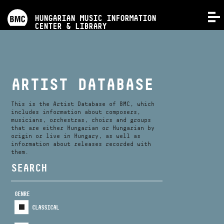
PROGRAMS
HUNGARIAN MUSIC INFORMATION
MENU
CENTER & LIBRARY
COMPETITIONS
TRAININGS
ARTIST DATABASE
RELEASES
This is the Artist Database of BMC, which
includes information about composers,
musicians, orchestras, choirs and groups
that are either Hungarian or Hungarian by
ABOUT US
origin or live in Hungary, as well as
information about releases recorded with
them.
CONTACT
SEARCH
GENRE
VIDEO GALLERY
CLASSICAL