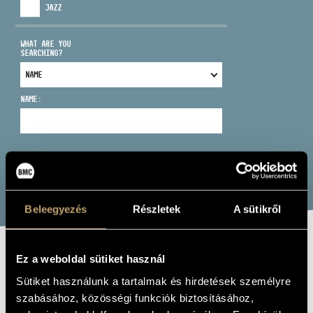
JAZZ
WHAT ARE YOU
SEARCHING?
ADDRESS
NAME:
EMAIL
infokozpont@bmc.hu
PHONE
SEARCH
OPENING HOURS
Beleegyezés
Részletek
A sütikről
Ez a weboldal sütiket használ
TALE
Sütiket használunk a tartalmak és hirdetések személyre
(MESE)
szabásához, közösségi funkciók biztosításához,