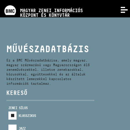
PROGRAMOK
MAGYAR ZENEI INFORMÁCIÓS
MENÜ
KÖZPONT ÉS KÖNYVTÁR
VERSENYEK
KÉPZÉSEK
MŰVÉSZADATBÁZIS
KIADVÁNYOK
Ez a BMC Művészadatbázisa, amely magyar,
magyar származású vagy Magyarországon élő
zeneművészekkel, illetve zenekarokkal,
kórusokkal, együttesekkel és az általuk
RÓLUNK
készített lemezekkel kapcsolatos
információt tartalmaz.
KERESŐ
KAPCSOLAT
ZENEI SÍLUS
VIDEÓ GALÉRIA
KLASSZIKUS
JAZZ