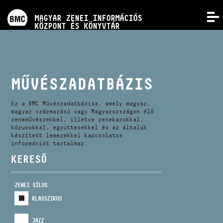
PROGRAMOK
MAGYAR ZENEI INFORMÁCIÓS
MENÜ
KÖZPONT ÉS KÖNYVTÁR
VERSENYEK
KÉPZÉSEK
MŰVÉSZADATBÁZIS
KIADVÁNYOK
Ez a BMC Művészadatbázisa, amely magyar,
magyar származású vagy Magyarországon élő
zeneművészekkel, illetve zenekarokkal,
kórusokkal, együttesekkel és az általuk
RÓLUNK
készített lemezekkel kapcsolatos
információt tartalmaz.
KERESŐ
KAPCSOLAT
ZENEI SÍLUS
VIDEÓ GALÉRIA
KLASSZIKUS
JAZZ