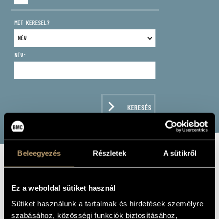
MIT KERESEL?
NÉV:
CÍM
EMAIL
infokozpont@bmc.hu
KERESÉS
TELEFON
NYITVA TARTÁS
Beleegyezés
Részletek
A sütikről
CONCENTUS
CONSORT
Ez a weboldal sütiket használ
Sütiket használunk a tartalmak és hirdetések személyre
Zenei együttes
szabásához, közösségi funkciók biztosításához,