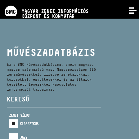
PROGRAMOK
MAGYAR ZENEI INFORMÁCIÓS
MENÜ
KÖZPONT ÉS KÖNYVTÁR
VERSENYEK
KÉPZÉSEK
MŰVÉSZADATBÁZIS
KIADVÁNYOK
Ez a BMC Művészadatbázisa, amely magyar,
magyar származású vagy Magyarországon élő
zeneművészekkel, illetve zenekarokkal,
kórusokkal, együttesekkel és az általuk
RÓLUNK
készített lemezekkel kapcsolatos
információt tartalmaz.
KERESŐ
KAPCSOLAT
ZENEI SÍLUS
VIDEÓ GALÉRIA
KLASSZIKUS
JAZZ