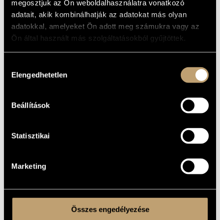
megosztjuk az Ön weboldalhasználatra vonatkozó
MŰVÉSZADATBÁZIS
Zenei együttes
adatait, akik kombinálhatják az adatokat más olyan
adatokkal, amelyeket Ön adott meg számukra vagy az
ZENEMŰ-ADATBÁZIS
ALAPADATOK
Ön által használt más szolgáltatásokból gyűjtöttek.
ZENEI KÖNYVTÁR, ONLINE KATALÓGUS
ALAKULÁS
ÉVE
Hozzájárulás
Elengedhetetlen
kiválasztása
Beállítások
Statisztikai
Marketing
Összes engedélyezése