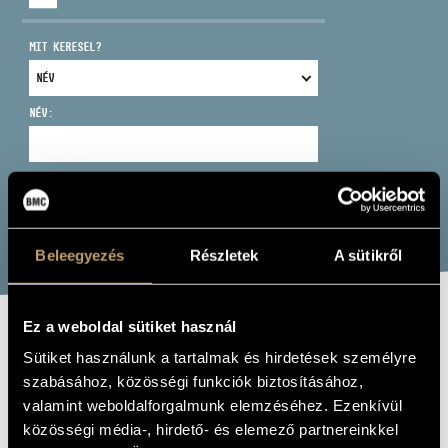
MIT KERESEL?
NÉV:
CÍM
EMAIL
infokozpont@bmc.hu
KERESÉS
TELEFON
Beleegyezés
Részletek
A sütikről
NYITVA TARTÁS
Ez a weboldal sütiket használ
AURORA
Sütiket használunk a tartalmak és hirdetések személyre
BOREALIS
szabásához, közösségi funkciók biztosításához,
valamint weboldalforgalmunk elemzéséhez. Ezenkívül
QUARTET
közösségi média-, hirdető- és elemező partnereinkkel