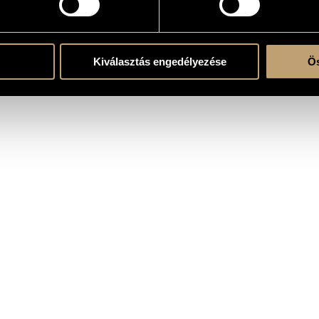
Kiválasztás engedélyezése
Ös