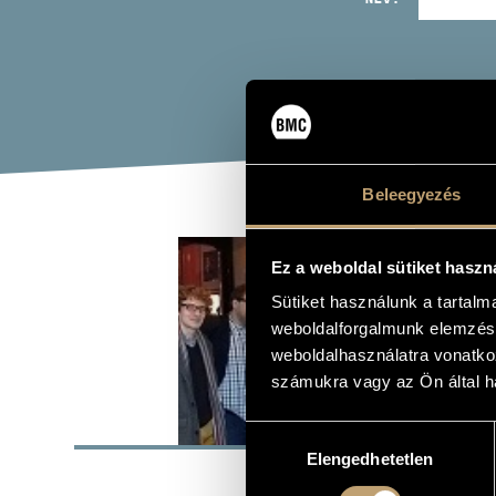
Beleegyezés
SOS
Ez a weboldal sütiket haszn
Sütiket használunk a tartal
Zenei együtt
weboldalforgalmunk elemzésé
weboldalhasználatra vonatko
számukra vagy az Ön által ha
ALAP
Hozzájárulás
Elengedhetetlen
kiválasztása
ALAKULÁS ÉVE