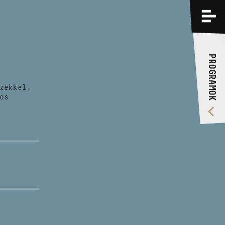
PROGRAMOK
KÉPZÉSEK
PROGRAMOK
RÓLUNK
zekkel,
VIDEÓ GALÉRIA
os