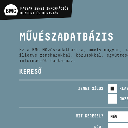
MŰVÉSZADATBÁZIS
MAGYAR ZENEI INFORMÁCIÓS
KÖZPONT ÉS KÖNYVTÁR
ZENEMŰ-ADATBÁZIS
MŰVÉSZADATBÁZIS
ZENEI KÖNYVTÁR, ONLINE
KATALÓGUS
Ez a BMC Művészadatbázisa, amely magyar, m
illetve zenekarokkal, kórusokkal, együttes
információt tartalmaz.
KERESŐ
ZENEI SÍLUS
KLA
JAZ
MIT KERESEL?
NÉV: