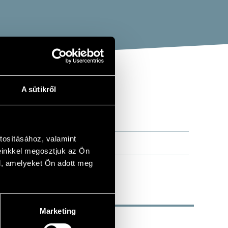
A sütikről
tosításához, valamint
einkkel megosztjuk az Ön
l, amelyeket Ön adott meg
Marketing