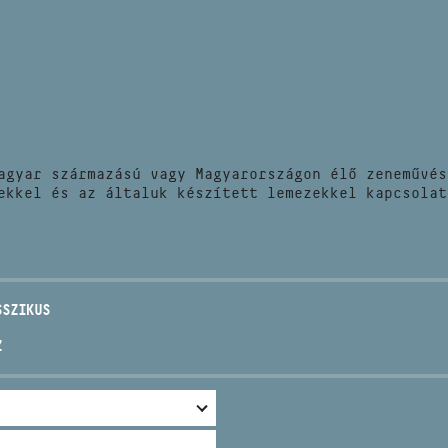
HÍREK
CÍM
VERSENYEK
EMAIL
infokozpont@bmc.hu
KIADVÁNYOK
TELEFON
agyar származású vagy Magyarországon élő zeneművés
KAPCSOLAT
ekkel és az általuk készített lemezekkel kapcsolat
NYITVA TARTÁS
SSZIKUS
Z