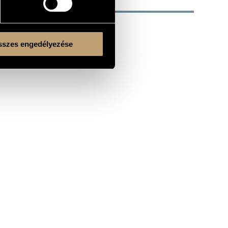
szes engedélyezése
Kulturális és Innovációs Minisztérium
Nemzeti Kulturális Alap
Ferencváros