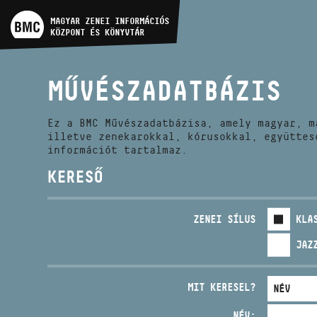
MŰVÉSZADATBÁZIS
MAGYAR ZENEI INFORMÁCIÓS
KÖZPONT ÉS KÖNYVTÁR
ZENEMŰ-ADATBÁZIS
MŰVÉSZADATBÁZIS
ZENEI KÖNYVTÁR, ONLINE
KATALÓGUS
Ez a BMC Művészadatbázisa, amely magyar, m
illetve zenekarokkal, kórusokkal, együttes
információt tartalmaz.
KERESŐ
ZENEI SÍLUS
KLA
JAZ
MIT KERESEL?
NÉV: