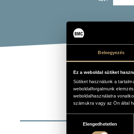
Beleegyezés
GRE
Ez a weboldal sütiket haszn
Sütiket használunk a tartal
Zenei együtt
weboldalforgalmunk elemzésé
weboldalhasználatra vonatko
számukra vagy az Ön által ha
ALAP
Hozzájárulás
Elengedhetetlen
kiválasztása
ALAKULÁS ÉVE