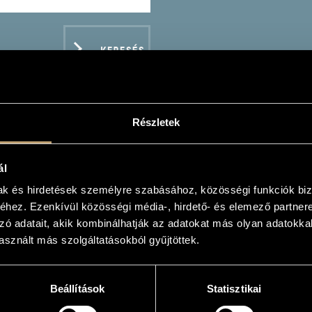
KERESÉS
Részletek
NCSÓ QUARTET
ál
mak és hirdetések személyre szabásához, közösségi funkciók biz
es
hez. Ezenkívül közösségi média-, hirdető- és elemező partner
zó adatait, akik kombinálhatják az adatokat más olyan adatokka
sznált más szolgáltatásokból gyűjtöttek.
ADATOK
Beállítások
Statisztikai