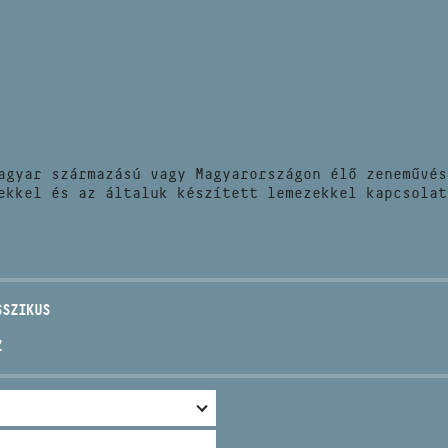
HÍREK
CÍM
VERSENYEK
EMAIL
infokozpont@bmc.hu
KIADVÁNYOK
TELEFON
agyar származású vagy Magyarországon élő zeneművés
KAPCSOLAT
ekkel és az általuk készített lemezekkel kapcsolat
NYITVA TARTÁS
SSZIKUS
Z