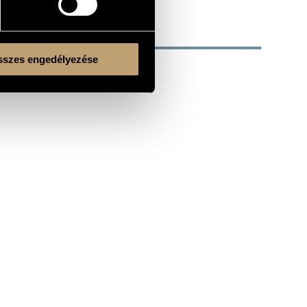
szes engedélyezése
Kulturális és Innovációs Minisztérium
Nemzeti Kulturális Alap
Ferencváros