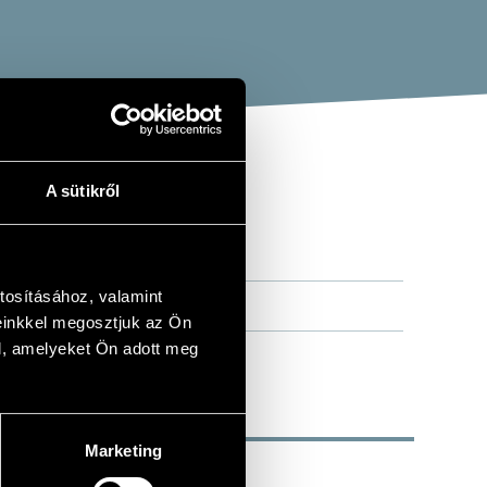
A sütikről
tosításához, valamint
einkkel megosztjuk az Ön
l, amelyeket Ön adott meg
Marketing