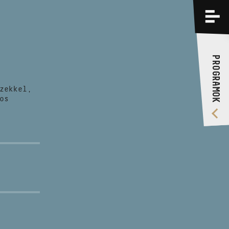
PROGRAMOK
KÉPZÉSEK
PROGRAMOK
RÓLUNK
zekkel,
VIDEÓ GALÉRIA
os