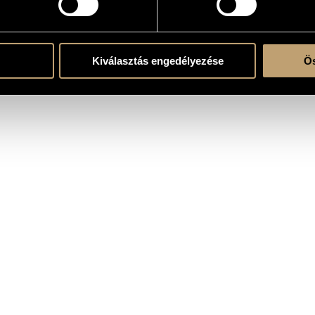
grencso.hu/
.facebook.com/grencso
Kiválasztás engedélyezése
Ös