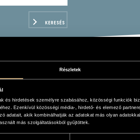
KERESÉS
MA ORSI QUARTET
Részletek
es
ál
mak és hirdetések személyre szabásához, közösségi funkciók biz
hez. Ezenkívül közösségi média-, hirdető- és elemező partner
zó adatait, akik kombinálhatják az adatokat más olyan adatokka
ADATOK
sznált más szolgáltatásokból gyűjtöttek.