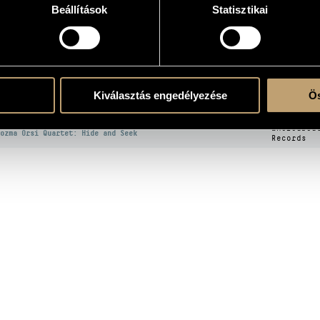
Beállítások
Statisztikai
KOGRÁFIA
CÍM
KIADÓ
ide and seek
Magneoton
Kiválasztás engedélyezése
Ös
Hide and seek)
ozma Orsi Quartet: Embrace
Magneoton
Whereabou
ozma Orsi Quartet: Hide and Seek
Records