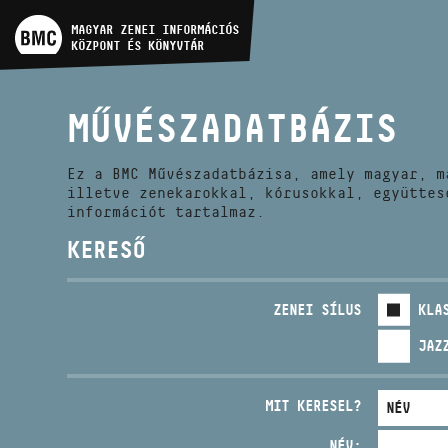
MŰVÉSZADATBÁZIS
MAGYAR ZENEI INFORMÁCIÓS
KÖZPONT ÉS KÖNYVTÁR
ZENEMŰ-ADATBÁZIS
MŰVÉSZADATBÁZIS
ZENEI KÖNYVTÁR, ONLINE
KATALÓGUS
Ez a BMC Művészadatbázisa, amely magyar, m
illetve zenekarokkal, kórusokkal, együttes
információt tartalmaz.
KERESŐ
ZENEI SÍLUS
KLA
JAZ
MIT KERESEL?
NÉV: