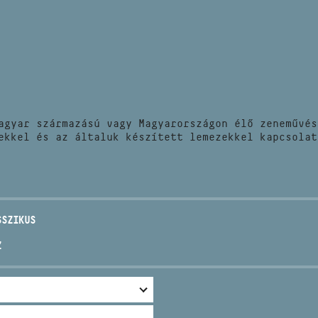
HÍREK
CÍM
VERSENYEK
EMAIL
infokozpont@bmc.hu
KIADVÁNYOK
TELEFON
agyar származású vagy Magyarországon élő zeneművés
KAPCSOLAT
ekkel és az általuk készített lemezekkel kapcsolat
NYITVA TARTÁS
SSZIKUS
Z