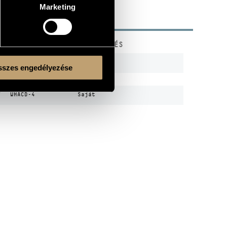
Marketing
KÓD
MEGJEGYZÉS
5186-52621-2
szes engedélyezése
5999884690122
Saját
t
WHACD-4
Saját