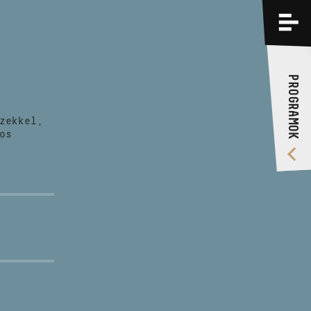
PROGRAMOK
KÉPZÉSEK
PROGRAMOK
RÓLUNK
zekkel,
VIDEÓ GALÉRIA
os