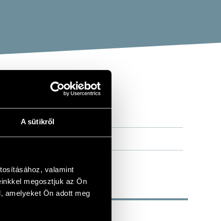
A sütikről
tosításához, valamint
einkkel megosztjuk az Ön
l, amelyeket Ön adott meg