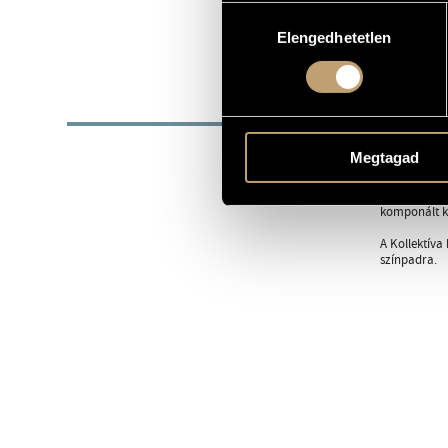
grencso@gm
Hozzájárulás
E-MAIL
Elengedhetetlen
kiválasztása
http://www.
WEBOLDAL
BIOG
Grencsó Istv
Megtagad
Grencsó repe
standardet, 
komponált kl
A Kollektíva
színpadra.