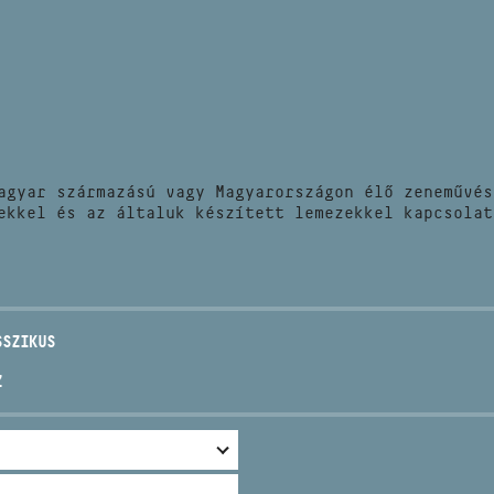
HÍREK
CÍM
VERSENYEK
EMAIL
infokozpont@bmc.hu
KIADVÁNYOK
TELEFON
agyar származású vagy Magyarországon élő zeneművés
KAPCSOLAT
ekkel és az általuk készített lemezekkel kapcsolat
NYITVA TARTÁS
SSZIKUS
Z