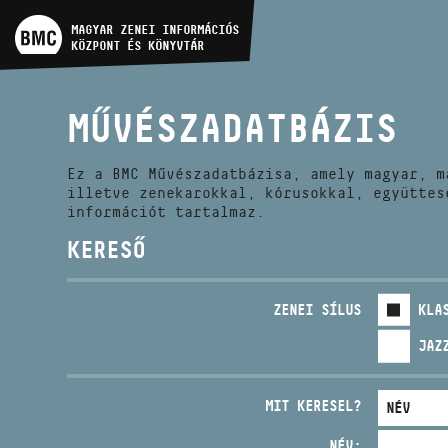
MŰVÉSZADATBÁZIS
MAGYAR ZENEI INFORMÁCIÓS
KÖZPONT ÉS KÖNYVTÁR
ZENEMŰ-ADATBÁZIS
MŰVÉSZADATBÁZIS
ZENEI KÖNYVTÁR, ONLINE
KATALÓGUS
Ez a BMC Művészadatbázisa, amely magyar, m
illetve zenekarokkal, kórusokkal, együttes
információt tartalmaz.
KERESŐ
ZENEI SÍLUS
KLA
JAZ
MIT KERESEL?
NÉV: