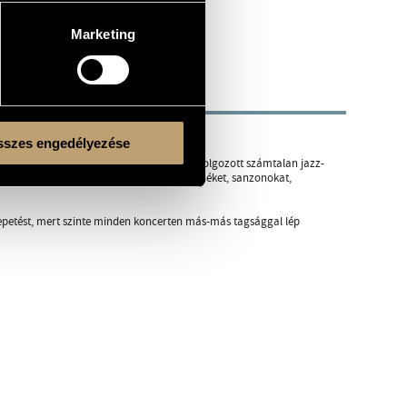
Marketing
is elsőszámú zenekara.
szes engedélyezése
 Improvizatív zenei kísérletei mellett feldolgozott számtalan jazz-
telmezte a hatvanas évekbeli magyar tánczenéket, sanzonokat,
epetést, mert szinte minden koncerten más-más tagsággal lép