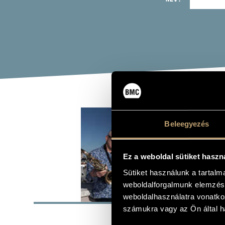
GRE
Beleegyezés
Zenei együtt
Ez a weboldal sütiket haszn
Sütiket használunk a tartal
weboldalforgalmunk elemzésé
ALAP
weboldalhasználatra vonatko
számukra vagy az Ön által ha
1984
ALAKULÁS ÉVE