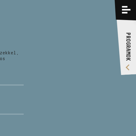
PROGRAMOK
KÉPZÉSEK
PROGRAMOK
RÓLUNK
zekkel,
VIDEÓ GALÉRIA
os