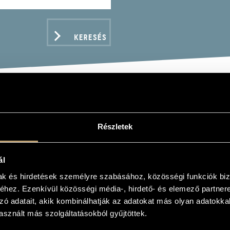
KERESÉS
NCSÓ OPEN COLLECTIVE
Részletek
es
ál
mak és hirdetések személyre szabásához, közösségi funkciók biz
hez. Ezenkívül közösségi média-, hirdető- és elemező partner
ADATOK
zó adatait, akik kombinálhatják az adatokat más olyan adatokka
sznált más szolgáltatásokból gyűjtöttek.