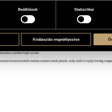
ail.com
Beállítások
Statisztikai
grencso.hu/
RÁFIA
DISZKOGRÁFIA
án 1984-ben hozta létre a Kollektívát, amely folyamatosan változó néven, de azóta 
Kiválasztás engedélyezése
Ös
rtoárja rendkívül sokszínű, a zeneszerzőt a formai változtatások mesterének tartják.
aktuális divatirányzatoktól függetlenül játszott pop-, rock- és ethno zenét, újraér
asszikus zenébe hajló szvitet.
 kompromisszumoktól mentes szabad zenét játszik, mely azért is nyújt mindig megl