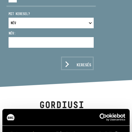
MIT KERESEL?
NÉV:
CÍM
EMAIL
infokozpont@bmc.hu
KERESÉS
TELEFON
NYITVA TARTÁS
GORDIUSI
&#264;OMO (THE
GORDIAN KNOT)