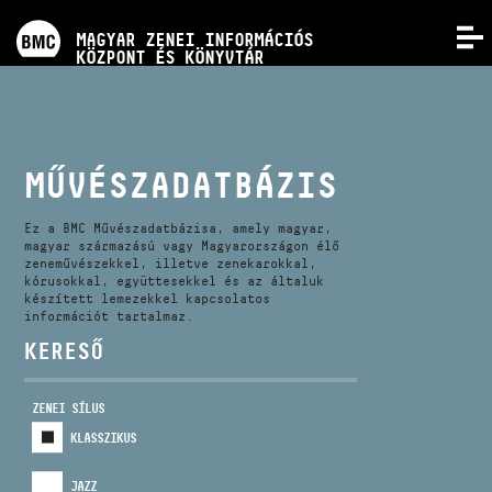
PROGRAMOK
MAGYAR ZENEI INFORMÁCIÓS
MENÜ
KÖZPONT ÉS KÖNYVTÁR
VERSENYEK
KÉPZÉSEK
MŰVÉSZADATBÁZIS
KIADVÁNYOK
Ez a BMC Művészadatbázisa, amely magyar,
magyar származású vagy Magyarországon élő
zeneművészekkel, illetve zenekarokkal,
kórusokkal, együttesekkel és az általuk
RÓLUNK
készített lemezekkel kapcsolatos
információt tartalmaz.
KERESŐ
KAPCSOLAT
ZENEI SÍLUS
VIDEÓ GALÉRIA
KLASSZIKUS
JAZZ