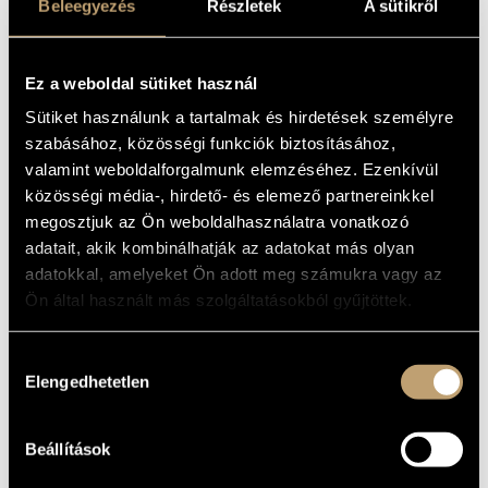
Beleegyezés
Részletek
A sütikről
MŰVÉSZADATBÁZIS
Zenei együttes
ZENEMŰ-ADATBÁZIS
ALAPADATOK
Ez a weboldal sütiket használ
ZENEI KÖNYVTÁR, ONLINE KATALÓGUS
ALAKULÁS
Sütiket használunk a tartalmak és hirdetések személyre
ÉVE
szabásához, közösségi funkciók biztosításához,
gordianknot@c3.hu
E-MAIL
valamint weboldalforgalmunk elemzéséhez. Ezenkívül
közösségi média-, hirdető- és elemező partnereinkkel
DISZKOGRÁFIA
megosztjuk az Ön weboldalhasználatra vonatkozó
adatait, akik kombinálhatják az adatokat más olyan
DÁTUM
CÍM
KIADÓ
KÓD
MEGJEGYZÉS
adatokkal, amelyeket Ön adott meg számukra vagy az
Viszonylagos Dolgok
CD LR
1998
Leo Records
250
Ön által használt más szolgáltatásokból gyűjtöttek.
(Relative Things)
A Túlsó Part
CD LR
1999
Leo Records
281
(The Other Shore)
Szemző Tibor és
Hozzájárulás
Forgács Péter:
Elengedhetetlen
Örvény oratórium
FOB
kiválasztása
2000
Magánkiadás
021
(Tibor Szemző and
Péter Forgács: Free
Fall Oratorio)
Balra a Nap nyugszik
Beállítások
- filmzene
CDB
2000
Magánkiadás
071
(Sunset on Left -
soundtrack)