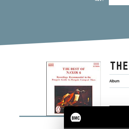
THE
Album
ALAP
Naxos
KIADÓ