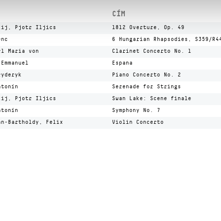
CÍM
kij, Pjotr Iljics
1812 Overture, Op. 49
enc
6 Hungarian Rhapsodies, S359/R4
rl Maria von
Clarinet Concerto No. 1
 Emmanuel
Espana
ryderyk
Piano Concerto No. 2
ntonín
Serenade for Strings
kij, Pjotr Iljics
Swan Lake: Scene finale
ntonín
Symphony No. 7
hn-Bartholdy, Felix
Violin Concerto