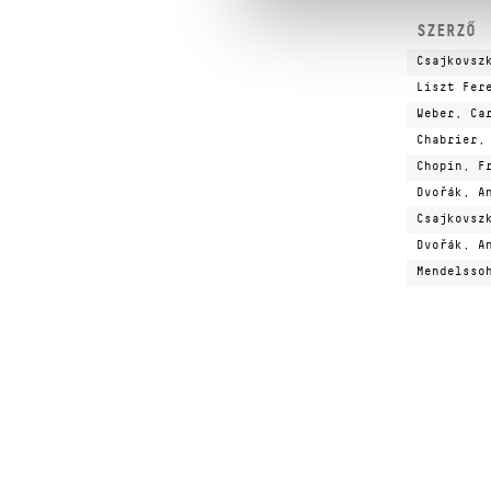
SZERZŐ
Csajkovsz
Liszt Fer
Weber, Ca
Chabrier,
Chopin, F
Dvořák, A
Csajkovsz
Dvořák, A
Mendelsso