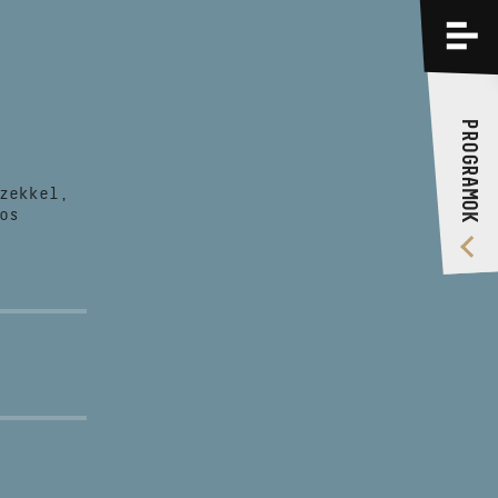
PROGRAMOK
KÉPZÉSEK
PROGRAMOK
RÓLUNK
zekkel,
VIDEÓ GALÉRIA
os