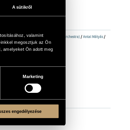
A sütikről
tosításához, valamint
onikus Zenekar (National Philharmonic Orchestra)
/
Antal Mátyás
/
einkkel megosztjuk az Ön
l, amelyeket Ön adott meg
Marketing
szes engedélyezése