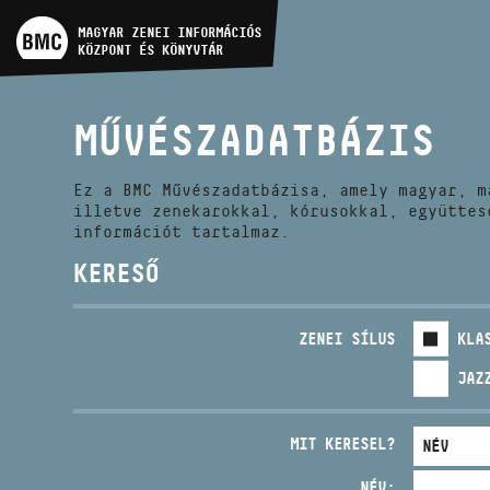
MŰVÉSZADATBÁZIS
MAGYAR ZENEI INFORMÁCIÓS
KÖZPONT ÉS KÖNYVTÁR
ZENEMŰ-ADATBÁZIS
MŰVÉSZADATBÁZIS
ZENEI KÖNYVTÁR, ONLINE
KATALÓGUS
Ez a BMC Művészadatbázisa, amely magyar, m
illetve zenekarokkal, kórusokkal, együttes
információt tartalmaz.
KERESŐ
ZENEI SÍLUS
KLA
JAZ
MIT KERESEL?
NÉV: