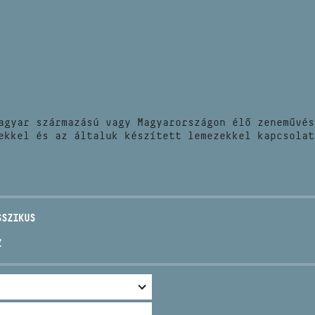
HÍREK
CÍM
VERSENYEK
EMAIL
infokozpont@bmc.hu
KIADVÁNYOK
TELEFON
agyar származású vagy Magyarországon élő zeneművés
KAPCSOLAT
ekkel és az általuk készített lemezekkel kapcsolat
NYITVA TARTÁS
SSZIKUS
Z