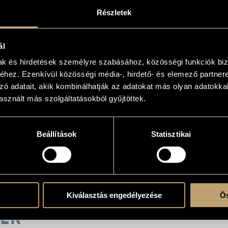
Részletek
atok
ál
mak és hirdetések személyre szabásához, közösségi funkciók biz
ó Szimfonikus Zenekara (Hungarian Radio Symphony Orchestra)
/
Nemzeti Filharm
la
/
Székely István
hez. Ezenkívül közösségi média-, hirdető- és elemező partner
zó adatait, akik kombinálhatják az adatokat más olyan adatokka
opolitana
armonic Orchestra
sznált más szolgáltatásokból gyűjtöttek.
harmonic Orchestra
o Symphony Orchestra
zenhauser - conductor
n - conductor
Beállítások
Statisztikai
ek - conductor
r - conductor
rd - conductor
ldner - conductor
aki - violin
amer - clarinet
Kiválasztás engedélyezése
Ös
EK