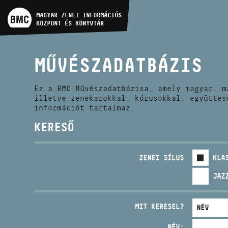
MŰVÉSZADATBÁZIS
MAGYAR ZENEI INFORMÁCIÓS
KÖZPONT ÉS KÖNYVTÁR
ZENEMŰ-ADATBÁZIS
MŰVÉSZADATBÁZIS
ZENEI KÖNYVTÁR, ONLINE
KATALÓGUS
Ez a BMC Művészadatbázisa, amely magyar, m
illetve zenekarokkal, kórusokkal, együttes
információt tartalmaz.
KERESŐ
ZENEI SÍLUS
KLA
JAZ
MIT KERESEL?
NÉV: