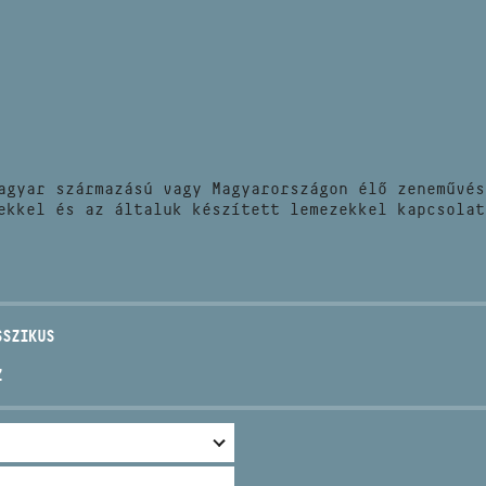
HÍREK
CÍM
VERSENYEK
EMAIL
infokozpont@bmc.hu
KIADVÁNYOK
TELEFON
agyar származású vagy Magyarországon élő zeneművés
KAPCSOLAT
ekkel és az általuk készített lemezekkel kapcsolat
NYITVA TARTÁS
SSZIKUS
Z