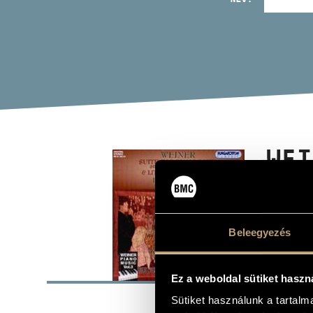
WEI
(WEINE
Album
Beleegyezés
ALAP
Ez a weboldal sütiket haszn
Weiner Leó
Sütiket használunk a tartal
SZERZŐK