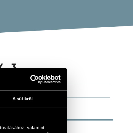
K 3.
A sütikről
tosításához, valamint