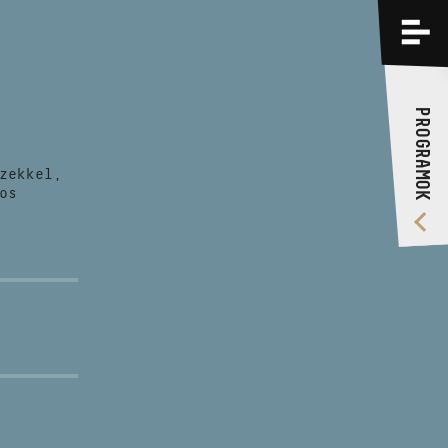
PROGRAMOK
KÉPZÉSEK
PROGRAMOK
RÓLUNK
zekkel,
VIDEÓ GALÉRIA
os