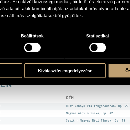
hez. Ezenkívül közösségi média-, hirdető- és elemező partner
zó adatait, akik kombinálhatják az adatokat más olyan adatokka
sznált más szolgáltatásokból gyűjtöttek.
atok
Beállítások
Statisztikai
n
 - Magyar Népi Táncok, Op. 18; Öt kis zongoradarab; Húsz könnyű kis zongoradarab
Kiválasztás engedélyezése
Ös
EK
CÍM
ó
Húsz könnyű kis zongoradarab, Op. 27
ó
Magyar népi muzsika, Op. 42
ó
Szvit - Magyar Népi Táncok, Op. 18