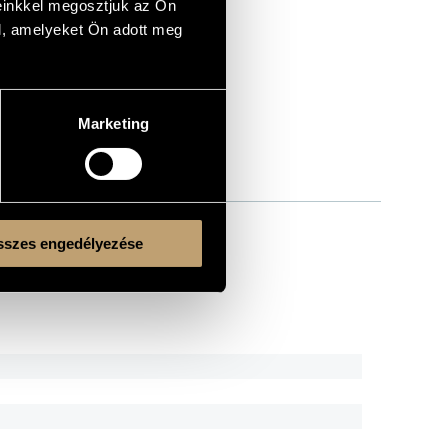
einkkel megosztjuk az Ön
l, amelyeket Ön adott meg
Marketing
, Op. 27; Magyar népi muzsika, Op. 42
szes engedélyezése