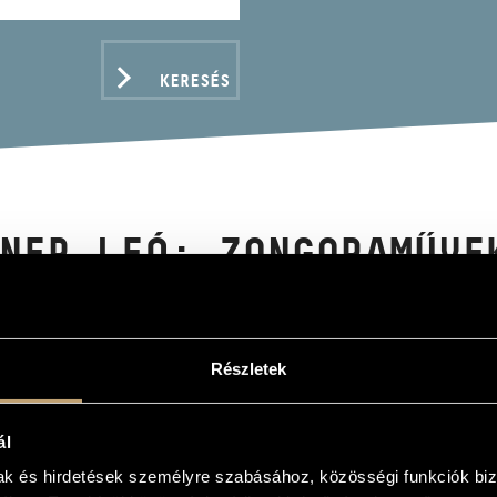
KERESÉS
NER LEÓ: ZONGORAMŰVE
R, LEÓ: PIANO MUSIC VOL. 3)
Részletek
ADATOK
ál
mak és hirdetések személyre szabásához, közösségi funkciók biz