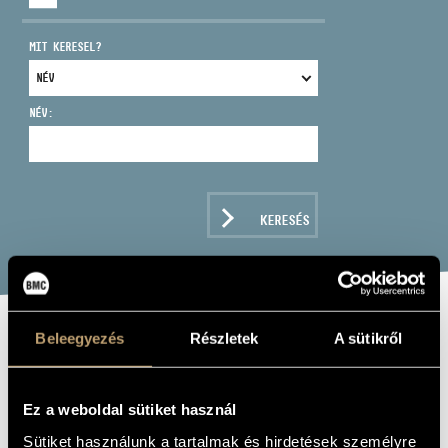
MIT KERESEL?
NÉV:
CÍM
EMAIL
infokozpont@bmc.hu
KERESÉS
TELEFON
NYITVA TARTÁS
Beleegyezés
Részletek
A sütikről
BRAHMS,
JOHANNES:
Ez a weboldal sütiket használ
CLARINET
Sütiket használunk a tartalmak és hirdetések személyre