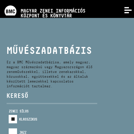
PROGRAMOK
MAGYAR ZENEI INFORMÁCIÓS
MENÜ
KÖZPONT ÉS KÖNYVTÁR
VERSENYEK
KÉPZÉSEK
MŰVÉSZADATBÁZIS
KIADVÁNYOK
Ez a BMC Művészadatbázisa, amely magyar,
magyar származású vagy Magyarországon élő
zeneművészekkel, illetve zenekarokkal,
kórusokkal, együttesekkel és az általuk
RÓLUNK
készített lemezekkel kapcsolatos
információt tartalmaz.
KERESŐ
KAPCSOLAT
ZENEI SÍLUS
VIDEÓ GALÉRIA
KLASSZIKUS
JAZZ