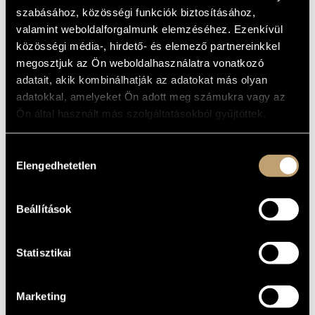
SONATAS
MŰVÉSZADATBÁZIS
szabásához, közösségi funkciók biztosításához,
valamint weboldalforgalmunk elemzéséhez. Ezenkívül
Album
ZENEMŰ-ADATBÁZIS
közösségi média-, hirdető- és elemező partnereinkkel
megosztjuk az Ön weboldalhasználatra vonatkozó
ALAPADATOK
ZENEI KÖNYVTÁR, ONLINE KATALÓGUS
adatait, akik kombinálhatják az adatokat más olyan
Naxos
adatokkal, amelyeket Ön adott meg számukra vagy az
KIADÓ
Ön által használt más szolgáltatásokból gyűjtöttek.
8.553121
KATALÓGUSSZÁMA
1997
MEGJELENÉS
ÉVE
Hozzájárulás
Részletes adatok
Elengedhetetlen
RÉSZLETEK
kiválasztása
Berkes Kálmán
ELŐADÓK
Beállítások
Jandó Jenő
/
Takács Tamara
KÖZREMŰKÖDŐK
Statisztikai
Marketing