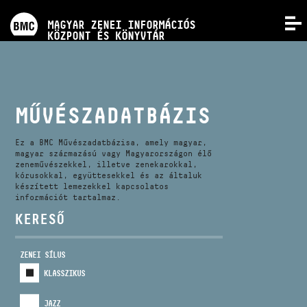
PROGRAMOK
MAGYAR ZENEI INFORMÁCIÓS
MENÜ
KÖZPONT ÉS KÖNYVTÁR
VERSENYEK
KÉPZÉSEK
MŰVÉSZADATBÁZIS
KIADVÁNYOK
Ez a BMC Művészadatbázisa, amely magyar,
magyar származású vagy Magyarországon élő
zeneművészekkel, illetve zenekarokkal,
kórusokkal, együttesekkel és az általuk
RÓLUNK
készített lemezekkel kapcsolatos
információt tartalmaz.
KERESŐ
KAPCSOLAT
ZENEI SÍLUS
VIDEÓ GALÉRIA
KLASSZIKUS
JAZZ