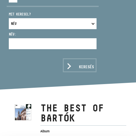
MIT KERESEL?
NÉV:
CÍM
EMAIL
infokozpont@bmc.hu
KERESÉS
TELEFON
NYITVA TARTÁS
THE BEST OF
BARTÓK
Album