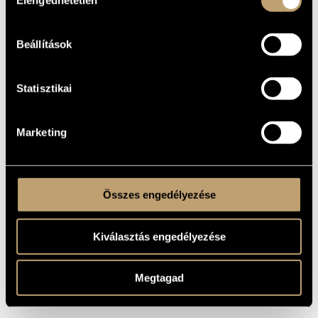
Elengedhetetlen
kiválasztása
MŰVEK
Beállítások
SZERZŐ
CÍM
Bartók Béla
44 duó, BB 104
Statisztikai
Bartók Béla
Allegro barbaro, BB 63
Bartók Béla
Brácsaverseny, BB 128
Bartók Béla
Concerto zenekarra, BB 123
Marketing
Bartók Béla
II. hegedűverseny, BB 117
Bartók Béla
III. zongoraverseny, BB 127
Bartók Béla
Kontrasztok, BB 116
Bartók Béla
Szonáta szólóhegedűre, BB 124
Összes engedélyezése
Zene húros hangszerekre, ütőkre és
Bartók Béla
cselesztára, BB 114
Kiválasztás engedélyezése
Megtagad