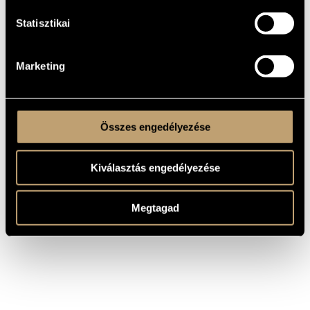
MŰVEK
Statisztikai
SZERZŐ
CÍM
Cage, John
Harminc darab öt zenekarra
Marketing
Cage, John
Music for Piano
Összes engedélyezése
Kiválasztás engedélyezése
Megtagad