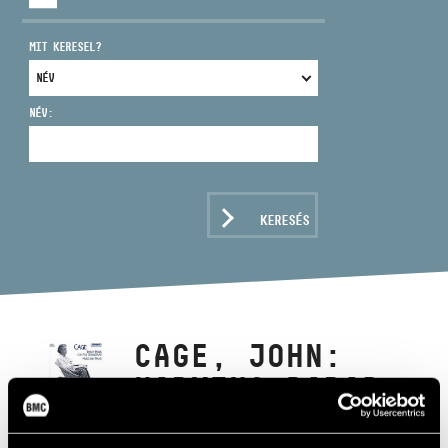
MIT KERESEL?
NÉV:
CÍM
EMAIL
infokozpont@bmc.hu
KERESÉS
TELEFON
NYITVA TARTÁS
CAGE, JOHN:
HARMINC DARAB
ÖT ZENEKARRA;