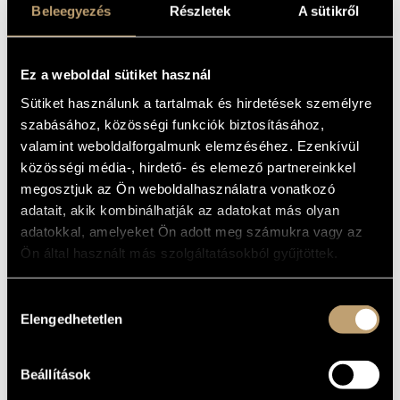
ZENE ZONGORÁRA
Beleegyezés
Részletek
A sütikről
MŰVÉSZADATBÁZIS
(CAGE, JOHN: THIRTY PIECES FOR
FIVE ORCHESTRAS; MUSIC FOR
ZENEMŰ-ADATBÁZIS
PIANO)
Ez a weboldal sütiket használ
ZENEI KÖNYVTÁR, ONLINE KATALÓGUS
Album
Sütiket használunk a tartalmak és hirdetések személyre
szabásához, közösségi funkciók biztosításához,
ALAPADATOK
valamint weboldalforgalmunk elemzéséhez. Ezenkívül
közösségi média-, hirdető- és elemező partnereinkkel
Hungaroton
KIADÓ
megosztjuk az Ön weboldalhasználatra vonatkozó
HCD 12893
KATALÓGUSSZÁMA
adatait, akik kombinálhatják az adatokat más olyan
2001
MEGJELENÉS
adatokkal, amelyeket Ön adott meg számukra vagy az
ÉVE
Ön által használt más szolgáltatásokból gyűjtöttek.
Részletes adatok
RÉSZLETEK
Savaria Szimfonikus Zenekar (Savaria Symphony Orchestra)
KÖZREMŰKÖDŐK
Hozzájárulás
/
Doman Katalin
/
Dukay Barnabás
/
Eötvös Péter
/
Jeney
Zoltán
/
Serei Zsolt
/
Sáry László
/
Tihanyi László
/
Vidovszky
Elengedhetetlen
kiválasztása
László
/
Wilheim András
Dieter Kempe, Mark Foster
TOVÁBBI
KÖZREMŰKÖDŐK
Beállítások