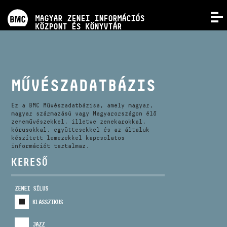
PROGRAMOK
MAGYAR ZENEI INFORMÁCIÓS
MENÜ
KÖZPONT ÉS KÖNYVTÁR
VERSENYEK
KÉPZÉSEK
MŰVÉSZADATBÁZIS
KIADVÁNYOK
Ez a BMC Művészadatbázisa, amely magyar,
magyar származású vagy Magyarországon élő
zeneművészekkel, illetve zenekarokkal,
kórusokkal, együttesekkel és az általuk
RÓLUNK
készített lemezekkel kapcsolatos
információt tartalmaz.
KERESŐ
KAPCSOLAT
ZENEI SÍLUS
VIDEÓ GALÉRIA
KLASSZIKUS
JAZZ