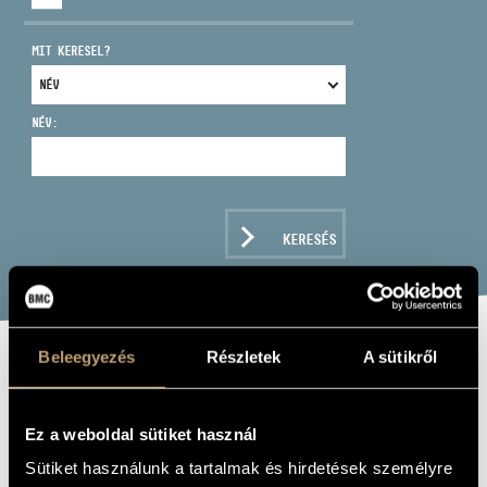
MIT KERESEL?
NÉV:
CÍM
EMAIL
infokozpont@bmc.hu
KERESÉS
TELEFON
NYITVA TARTÁS
Beleegyezés
Részletek
A sütikről
LOVE AND PEACE
Ez a weboldal sütiket használ
Album
Sütiket használunk a tartalmak és hirdetések személyre