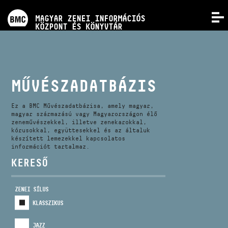
PROGRAMOK
MAGYAR ZENEI INFORMÁCIÓS
MENÜ
KÖZPONT ÉS KÖNYVTÁR
VERSENYEK
KÉPZÉSEK
MŰVÉSZADATBÁZIS
KIADVÁNYOK
Ez a BMC Művészadatbázisa, amely magyar,
magyar származású vagy Magyarországon élő
zeneművészekkel, illetve zenekarokkal,
kórusokkal, együttesekkel és az általuk
RÓLUNK
készített lemezekkel kapcsolatos
információt tartalmaz.
KERESŐ
KAPCSOLAT
ZENEI SÍLUS
VIDEÓ GALÉRIA
KLASSZIKUS
JAZZ