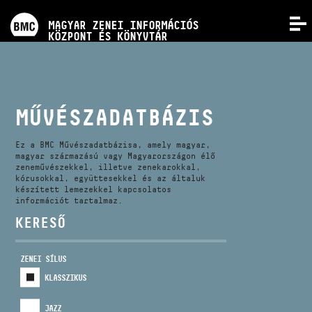
PROGRAMOK
MAGYAR ZENEI INFORMÁCIÓS
MENÜ
KÖZPONT ÉS KÖNYVTÁR
VERSENYEK
KÉPZÉSEK
MŰVÉSZADATBÁZIS
KIADVÁNYOK
Ez a BMC Művészadatbázisa, amely magyar,
magyar származású vagy Magyarországon élő
zeneművészekkel, illetve zenekarokkal,
kórusokkal, együttesekkel és az általuk
RÓLUNK
készített lemezekkel kapcsolatos
információt tartalmaz.
KERESŐ
KAPCSOLAT
ZENEI SÍLUS
VIDEÓ GALÉRIA
KLASSZIKUS
JAZZ