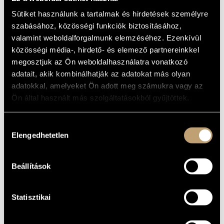
ZONGORAVERSENYEK
MŰVÉSZADATBÁZIS
Sütiket használunk a tartalmak és hirdetések személyre
K.595, K.415
szabásához, közösségi funkciók biztosításához,
ZENEMŰ-ADATBÁZIS
(MOZART, WOLFANG AMADEUS: PIANO
valamint weboldalforgalmunk elemzéséhez. Ezenkívül
CONCERTOS K.595, K.415)
közösségi média-, hirdető- és elemező partnereinkkel
ZENEI KÖNYVTÁR, ONLINE KATALÓGUS
Album
megosztjuk az Ön weboldalhasználatra vonatkozó
adatait, akik kombinálhatják az adatokat más olyan
ALAPADATOK
adatokkal, amelyeket Ön adott meg számukra vagy az
Ön által használt más szolgáltatásokból gyűjtöttek.
Hungaroton
KIADÓ
HCD 12825
KATALÓGUSSZÁMA
Hozzájárulás
1989
MEGJELENÉS
Elengedhetetlen
kiválasztása
ÉVE
Részletes adatok
RÉSZLETEK
Ránki Dezső
Beállítások
ELŐADÓK
Liszt Ferenc Kamarazenekar (Franz Liszt Chamber Orchestra)
KÖZREMŰKÖDŐK
Statisztikai