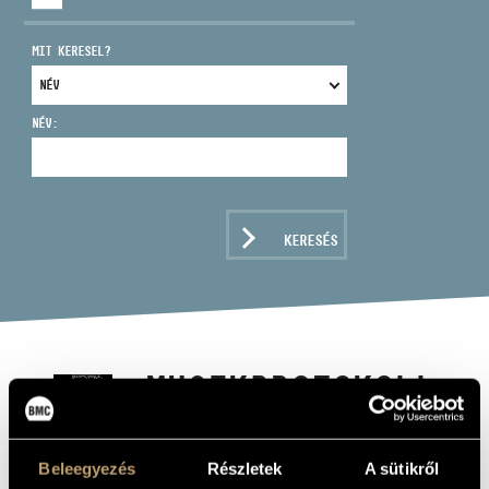
MIT KERESEL?
NÉV:
CÍM
EMAIL
infokozpont@bmc.hu
KERESÉS
TELEFON
NYITVA TARTÁS
MUSIKPROTOKOLL
'90
Beleegyezés
Részletek
A sütikről
Album