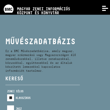
PROGRAMOK
MAGYAR ZENEI INFORMÁCIÓS
MENÜ
KÖZPONT ÉS KÖNYVTÁR
VERSENYEK
KÉPZÉSEK
MŰVÉSZADATBÁZIS
KIADVÁNYOK
Ez a BMC Művészadatbázisa, amely magyar,
magyar származású vagy Magyarországon élő
zeneművészekkel, illetve zenekarokkal,
kórusokkal, együttesekkel és az általuk
RÓLUNK
készített lemezekkel kapcsolatos
információt tartalmaz.
KERESŐ
KAPCSOLAT
ZENEI SÍLUS
VIDEÓ GALÉRIA
KLASSZIKUS
JAZZ