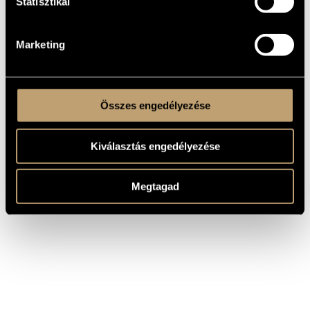
Statisztikai
Jarrel,
Assonance V
Michael
Höller, York
Résonance
Marketing
Összes engedélyezése
Kiválasztás engedélyezése
Megtagad