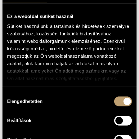
MŰVÉSZADATBÁZIS
ALAPADATOK
Ez a weboldal sütiket használ
ZENEMŰ-ADATBÁZIS
Eötvös Péter
/
Kurtág György
SZERZŐK
Sütiket használunk a tartalmak és hirdetések személyre
ORF
KIADÓ
ZENEI KÖNYVTÁR, ONLINE KATALÓGUS
szabásához, közösségi funkciók biztosításához,
MP 90 ORF 08
KATALÓGUSSZÁMA
valamint weboldalforgalmunk elemzéséhez. Ezenkívül
1990
MEGJELENÉS
közösségi média-, hirdető- és elemező partnereinkkel
ÉVE
megosztjuk az Ön weboldalhasználatra vonatkozó
Részletes adatok
RÉSZLETEK
adatait, akik kombinálhatják az adatokat más olyan
adatokkal, amelyeket Ön adott meg számukra vagy az
Eötvös Péter
KÖZREMŰKÖDŐK
Ön által használt más szolgáltatásokból gyűjtöttek.
Ensemble Modern
TOVÁBBI
KÖZREMŰKÖDŐK
Hozzájárulás
Elengedhetetlen
kiválasztása
MŰVEK
SZERZŐ
CÍM
Beállítások
...quasi una fantasia... Op. 27,
Kurtág György
No. 1
Eötvös Péter
Chinese Opera