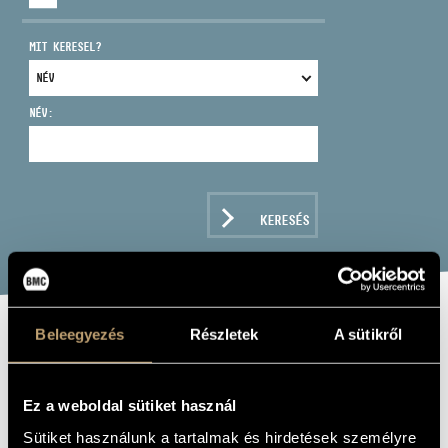
MIT KERESEL?
NÉV:
CÍM
EMAIL
infokozpont@bmc.hu
KERESÉS
TELEFON
NYITVA TARTÁS
Beleegyezés
Részletek
A sütikről
LISZT FERENC:
ORPHEUS; LES
Ez a weboldal sütiket használ
PRELUDES
Sütiket használunk a tartalmak és hirdetések személyre