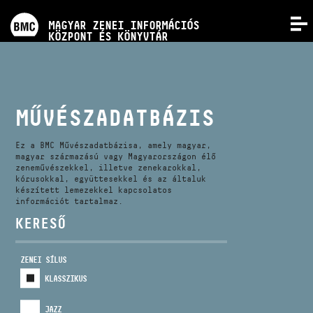
PROGRAMOK
MAGYAR ZENEI INFORMÁCIÓS
MENÜ
KÖZPONT ÉS KÖNYVTÁR
VERSENYEK
KÉPZÉSEK
MŰVÉSZADATBÁZIS
KIADVÁNYOK
Ez a BMC Művészadatbázisa, amely magyar,
magyar származású vagy Magyarországon élő
zeneművészekkel, illetve zenekarokkal,
kórusokkal, együttesekkel és az általuk
RÓLUNK
készített lemezekkel kapcsolatos
információt tartalmaz.
KERESŐ
KAPCSOLAT
ZENEI SÍLUS
VIDEÓ GALÉRIA
KLASSZIKUS
JAZZ