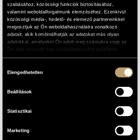
szabásához, közösségi funkciók biztosításához,
MŰVÉSZADATBÁZIS
Album
valamint weboldalforgalmunk elemzéséhez. Ezenkívül
ZENEMŰ-ADATBÁZIS
közösségi média-, hirdető- és elemező partnereinkkel
ALAPADATOK
megosztjuk az Ön weboldalhasználatra vonatkozó
Liszt Ferenc
ZENEI KÖNYVTÁR, ONLINE KATALÓGUS
SZERZŐK
adatait, akik kombinálhatják az adatokat más olyan
Hungaroton
adatokkal, amelyeket Ön adott meg számukra vagy az
KIADÓ
Ön által használt más szolgáltatásokból gyűjtöttek.
HCD 32203
KATALÓGUSSZÁMA
2003
MEGJELENÉS
ÉVE
Hozzájárulás
Részletes adatok
RÉSZLETEK
Elengedhetetlen
kiválasztása
Ferencsik János
/
Kereskedő Tamás
/
Margittay Sándor
/
ELŐADÓK
Pozsgai Zoltán
két zongorás, orgona- és zenekari változat
Beállítások
MEGJEGYZÉS
Statisztikai
Marketing