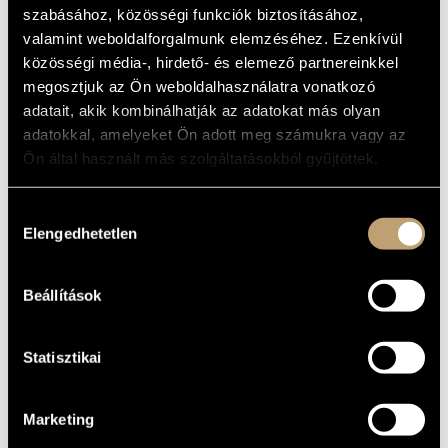
SZIMFÓNIA
MŰVÉSZADATBÁZIS
szabásához, közösségi funkciók biztosításához,
(BEETHOVEN, LUDVIG VAN:
valamint weboldalforgalmunk elemzéséhez. Ezenkívül
SYMPHONY NO. 3)
ZENEMŰ-ADATBÁZIS
közösségi média-, hirdető- és elemező partnereinkkel
megosztjuk az Ön weboldalhasználatra vonatkozó
Album
ZENEI KÖNYVTÁR, ONLINE KATALÓGUS
adatait, akik kombinálhatják az adatokat más olyan
ALAPADATOK
adatokkal, amelyeket Ön adott meg számukra vagy az
Ön által használt más szolgáltatásokból gyűjtöttek.
Hungaroton
KIADÓ
HCD 12566
KATALÓGUSSZÁMA
Hozzájárulás
1994
MEGJELENÉS
Elengedhetetlen
kiválasztása
ÉVE
Részletes adatok
RÉSZLETEK
Beállítások
Ferencsik János
ELŐADÓK
Statisztikai
Marketing