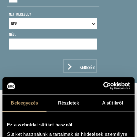
MIT KERESEL?
NÉV:
CÍM
EMAIL
infokozpont@bmc.hu
KERESÉS
TELEFON
NYITVA TARTÁS
Beleegyezés
Részletek
A sütikről
BEETHOVEN,
LUDVIG VAN:
Ez a weboldal sütiket használ
III. "EROICA"
Sütiket használunk a tartalmak és hirdetések személyre