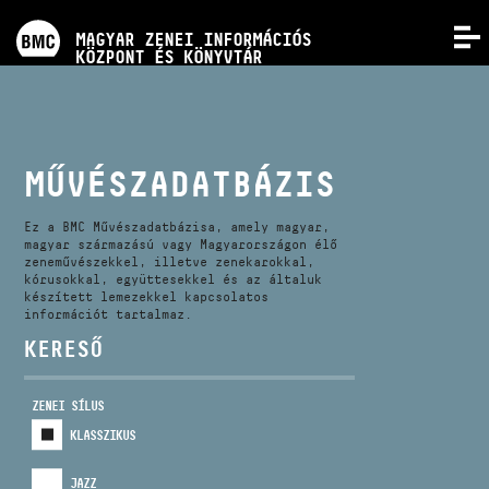
PROGRAMOK
MAGYAR ZENEI INFORMÁCIÓS
MENÜ
KÖZPONT ÉS KÖNYVTÁR
VERSENYEK
KÉPZÉSEK
MŰVÉSZADATBÁZIS
KIADVÁNYOK
Ez a BMC Művészadatbázisa, amely magyar,
magyar származású vagy Magyarországon élő
zeneművészekkel, illetve zenekarokkal,
kórusokkal, együttesekkel és az általuk
RÓLUNK
készített lemezekkel kapcsolatos
információt tartalmaz.
KERESŐ
KAPCSOLAT
ZENEI SÍLUS
VIDEÓ GALÉRIA
KLASSZIKUS
JAZZ