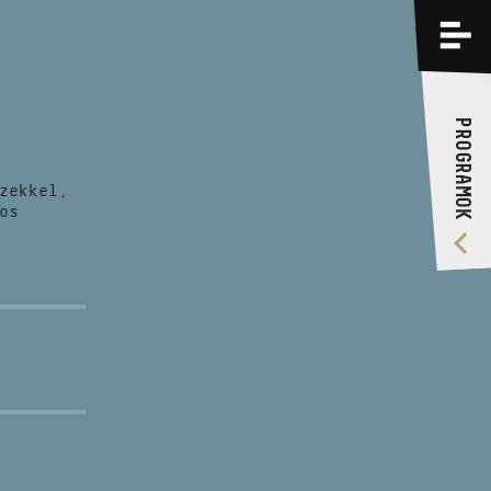
PROGRAMOK
KÉPZÉSEK
PROGRAMOK
RÓLUNK
zekkel,
VIDEÓ GALÉRIA
os