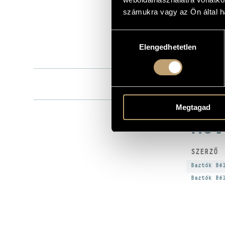
Hungaroton
KIADÓ
számukra vagy az Ön által ha
HCD 31045
KATALÓGUSSZÁMA
Hozzájárulás
1994
MEGJELENÉS ÉVE
Elengedhetetlen
kiválasztása
Részletes ad
RÉSZLETEK
Magyar Rádi
KÖZREMŰKÖDŐK
Ferencsik Já
Megtagad
MŰV
SZERZŐ
Bartók Bé
Bartók Bé