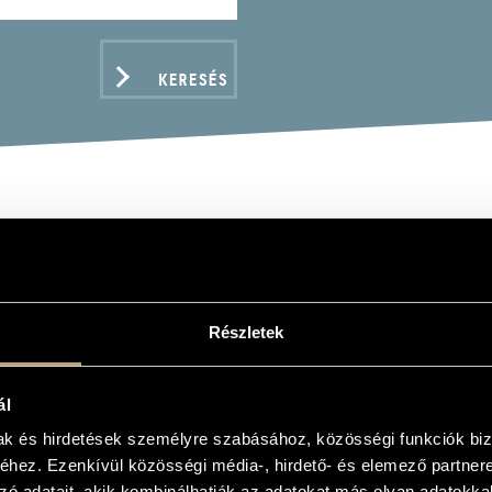
KERESÉS
TÓK BÉLA: 2 ZENEKARI
K BÉLA: ORCHESTRAL SUITES NOS 1,2)
Részletek
ál
ADATOK
mak és hirdetések személyre szabásához, közösségi funkciók biz
hez. Ezenkívül közösségi média-, hirdető- és elemező partner
zó adatait, akik kombinálhatják az adatokat más olyan adatokka