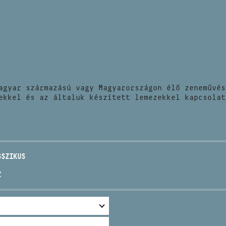
HÍREK
CÍM
VERSENYEK
EMAIL
infokozpont@bmc.hu
KIADVÁNYOK
TELEFON
agyar származású vagy Magyarországon élő zeneművés
KAPCSOLAT
ekkel és az általuk készített lemezekkel kapcsolat
NYITVA TARTÁS
SSZIKUS
Z