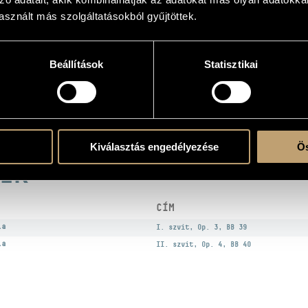
sznált más szolgáltatásokból gyűjtöttek.
Beállítások
Statisztikai
atok
ó Szimfonikus Zenekara (Hungarian Radio Symphony Orchestra)
/
Nemzeti Filharm
nos
Kiválasztás engedélyezése
Ös
EK
CÍM
la
I. szvit, Op. 3, BB 39
la
II. szvit, Op. 4, BB 40