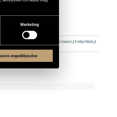
Marketing
onikus Zenekar (National Philharmonic Orchestra)
/
Erdélyi Miklós
/
szes engedélyezése