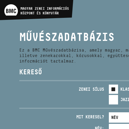
MŰVÉSZADATBÁZIS
MAGYAR ZENEI INFORMÁCIÓS
KÖZPONT ÉS KÖNYVTÁR
ZENEMŰ-ADATBÁZIS
MŰVÉSZADATBÁZIS
ZENEI KÖNYVTÁR, ONLINE
KATALÓGUS
Ez a BMC Művészadatbázisa, amely magyar, m
illetve zenekarokkal, kórusokkal, együttes
információt tartalmaz.
KERESŐ
ZENEI SÍLUS
KLA
JAZ
MIT KERESEL?
NÉV: