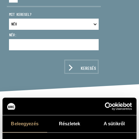
MIT KERESEL?
NÉV:
CÍM
EMAIL
infokozpont@bmc.hu
KERESÉS
TELEFON
NYITVA TARTÁS
BARTÓK BÉLA:
CONCERTO;
Beleegyezés
Részletek
A sütikről
DIVERTIMENTO