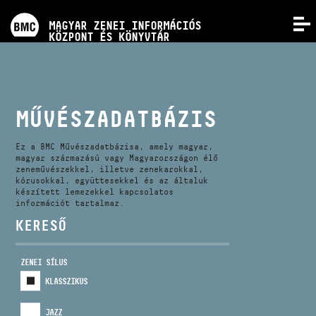
PROGRAMOK
MAGYAR ZENEI INFORMÁCIÓS
MENÜ
KÖZPONT ÉS KÖNYVTÁR
VERSENYEK
KÉPZÉSEK
MŰVÉSZADATBÁZIS
KIADVÁNYOK
Ez a BMC Művészadatbázisa, amely magyar,
magyar származású vagy Magyarországon élő
zeneművészekkel, illetve zenekarokkal,
kórusokkal, együttesekkel és az általuk
RÓLUNK
készített lemezekkel kapcsolatos
információt tartalmaz.
KERESŐ
KAPCSOLAT
ZENEI SÍLUS
VIDEÓ GALÉRIA
KLASSZIKUS
JAZZ