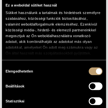
MŰVÉSZADATBÁZIS
Album
Ez a weboldal sütiket használ
Sütiket használunk a tartalmak és hirdetések személyre
ZENEMŰ-ADATBÁZIS
ALAPADATOK
szabásához, közösségi funkciók biztosításához,
valamint weboldalforgalmunk elemzéséhez. Ezenkívül
Bartók Béla
ZENEI KÖNYVTÁR, ONLINE KATALÓGUS
SZERZŐK
közösségi média-, hirdető- és elemező partnereinkkel
Hungaroton
KIADÓ
megosztjuk az Ön weboldalhasználatra vonatkozó
HCD 11437
KATALÓGUSSZÁMA
adatait, akik kombinálhatják az adatokat más olyan
1995
MEGJELENÉS
adatokkal, amelyeket Ön adott meg számukra vagy az
ÉVE
Ön által használt más szolgáltatásokból gyűjtöttek.
Részletes adatok
RÉSZLETEK
Nemzeti Filharmonikus Zenekar (National Philharmonic
KÖZREMŰKÖDŐK
Hozzájárulás
Orchestra)
/
Doráti Antal
Elengedhetetlen
kiválasztása
MŰVEK
Beállítások
SZERZŐ
CÍM
Bartók Béla
Concerto zenekarra, BB 123
Statisztikai
Bartók Béla
Divertimento, BB 118