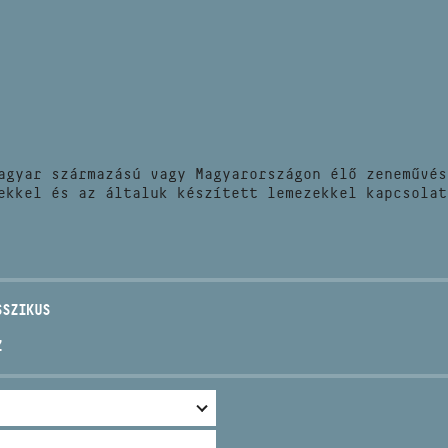
HÍREK
CÍM
VERSENYEK
EMAIL
infokozpont@bmc.hu
KIADVÁNYOK
TELEFON
agyar származású vagy Magyarországon élő zeneművés
KAPCSOLAT
ekkel és az általuk készített lemezekkel kapcsolat
NYITVA TARTÁS
SSZIKUS
Z