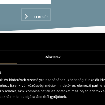
KERESÉS
Ó GÁBOR - HARCSA VER
Részletek
 LANGUAGE OF FLOWERS
 GADÓ - VERONIKA HARCSA QUINTET: THE LAN
ál
mak és hirdetések személyre szabásához, közösségi funkciók biz
hez. Ezenkívül közösségi média-, hirdető- és elemező partner
zó adatait, akik kombinálhatják az adatokat más olyan adatokka
ADATOK
sznált más szolgáltatásokból gyűjtöttek.
s