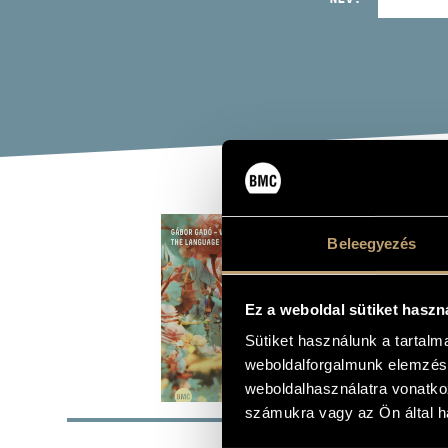
GAD
Beleegyezés
THE
(GÁBOR
Ez a weboldal sütiket haszn
Sütiket használunk a tartal
Album
weboldalforgalmunk elemzésé
weboldalhasználatra vonatko
ALAP
számukra vagy az Ön által ha
BMC Record
KIADÓ