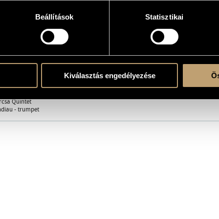
Beállítások
Statisztikai
records.hu/en/albums/gado-gabor-harcsa-veronika-q-the-language-of-flowers
Kiválasztás engedélyezése
Ös
nika
/
Zétényi Tamás
/
Ávéd János
rcsa Quintet
diau - trumpet