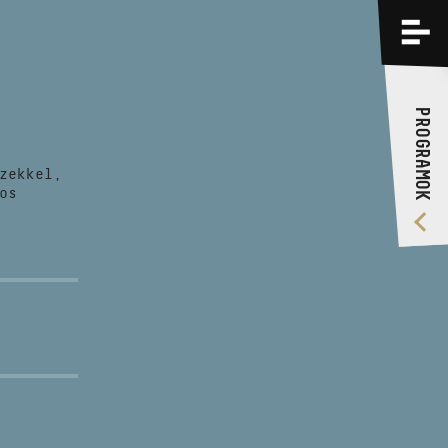
PROGRAMOK
KÉPZÉSEK
PROGRAMOK
RÓLUNK
zekkel,
VIDEÓ GALÉRIA
os