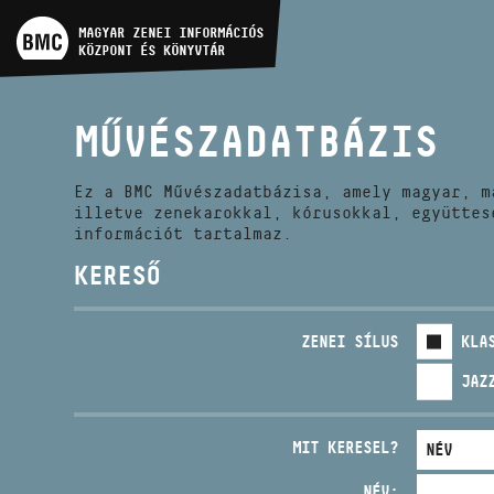
MŰVÉSZADATBÁZIS
MAGYAR ZENEI INFORMÁCIÓS
KÖZPONT ÉS KÖNYVTÁR
ZENEMŰ-ADATBÁZIS
MŰVÉSZADATBÁZIS
ZENEI KÖNYVTÁR, ONLINE
KATALÓGUS
Ez a BMC Művészadatbázisa, amely magyar, m
illetve zenekarokkal, kórusokkal, együttes
információt tartalmaz.
KERESŐ
ZENEI SÍLUS
KLA
JAZ
MIT KERESEL?
NÉV: