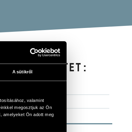
ONIKA QUINTET:
A sütikről
GUAGE OF FLOWERS)
tosításához, valamint
einkkel megosztjuk az Ön
l, amelyeket Ön adott meg