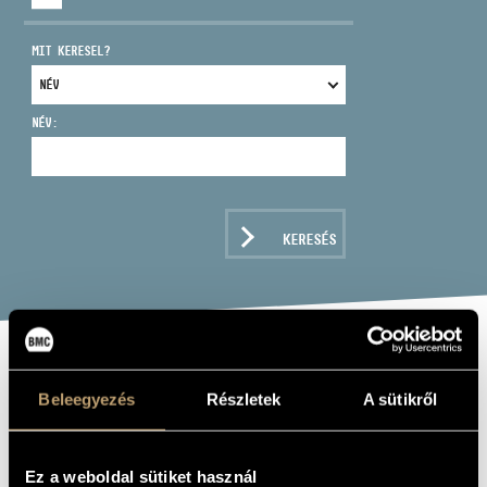
MIT KERESEL?
NÉV:
CÍM
EMAIL
infokozpont@bmc.hu
KERESÉS
TELEFON
NYITVA TARTÁS
FRANZ
Beleegyezés
Részletek
A sütikről
SCHUBERT:
WINTERREISE
Ez a weboldal sütiket használ