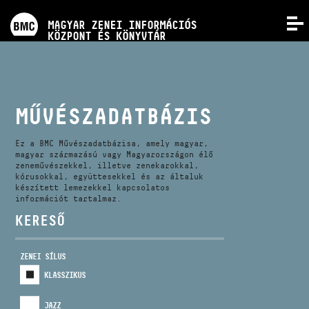
PROGRAMOK
MAGYAR ZENEI INFORMÁCIÓS
MENÜ
KÖZPONT ÉS KÖNYVTÁR
VERSENYEK
KÉPZÉSEK
MŰVÉSZADATBÁZIS
KIADVÁNYOK
Ez a BMC Művészadatbázisa, amely magyar,
magyar származású vagy Magyarországon élő
zeneművészekkel, illetve zenekarokkal,
kórusokkal, együttesekkel és az általuk
RÓLUNK
készített lemezekkel kapcsolatos
információt tartalmaz.
KERESŐ
KAPCSOLAT
ZENEI SÍLUS
VIDEÓ GALÉRIA
KLASSZIKUS
JAZZ