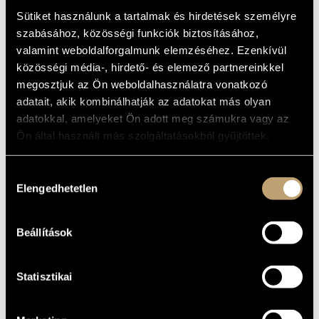
MŰVÉSZADATBÁZIS
Album
Sütiket használunk a tartalmak és hirdetések személyre
szabásához, közösségi funkciók biztosításához,
ZENEMŰ-ADATBÁZIS
ALAPADATOK
valamint weboldalforgalmunk elemzéséhez. Ezenkívül
közösségi média-, hirdető- és elemező partnereinkkel
Hungaroton
ZENEI KÖNYVTÁR, ONLINE KATALÓGUS
KIADÓ
megosztjuk az Ön weboldalhasználatra vonatkozó
HCD 32883
KATALÓGUSSZÁMA
adatait, akik kombinálhatják az adatokat más olyan
2023
MEGJELENÉS
adatokkal, amelyeket Ön adott meg számukra vagy az
ÉVE
Ön által használt más szolgáltatásokból gyűjtöttek.
Részletes adatok
RÉSZLETEK
Fülei Balázs
/
Megyesi Zoltán
ELŐADÓK
Hozzájárulás
Elengedhetetlen
kiválasztása
MŰVEK
Beállítások
SZERZŐ
CÍM
Schubert,
Téli utazás D 911
Franz
Statisztikai