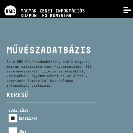
PROGRAMOK
MAGYAR ZENEI INFORMÁCIÓS
MENÜ
KÖZPONT ÉS KÖNYVTÁR
VERSENYEK
KÉPZÉSEK
MŰVÉSZADATBÁZIS
KIADVÁNYOK
Ez a BMC Művészadatbázisa, amely magyar,
magyar származású vagy Magyarországon élő
zeneművészekkel, illetve zenekarokkal,
kórusokkal, együttesekkel és az általuk
RÓLUNK
készített lemezekkel kapcsolatos
információt tartalmaz.
KERESŐ
KAPCSOLAT
ZENEI SÍLUS
VIDEÓ GALÉRIA
KLASSZIKUS
JAZZ