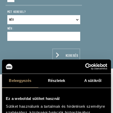
MIT KERESEL?
NÉV:
CÍM
EMAIL
infokozpont@bmc.hu
KERESÉS
TELEFON
NYITVA TARTÁS
Beleegyezés
Részletek
A sütikről
ÁKOS RÓZMANN:
MASS
Ez a weboldal sütiket használ
Sütiket használunk a tartalmak és hirdetések személyre
Album
szabásához, közösségi funkciók biztosításához,