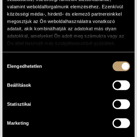
MŰVÉSZADATBÁZIS
valamint weboldalforgalmunk elemzéséhez. Ezenkívül
ALAPADATOK
közösségi média-, hirdető- és elemező partnereinkkel
ZENEMŰ-ADATBÁZIS
megosztjuk az Ön weboldalhasználatra vonatkozó
Rózmann Ákos
SZERZŐK
adatait, akik kombinálhatják az adatokat más olyan
Ideologic Organ Music
KIADÓ
ZENEI KÖNYVTÁR, ONLINE KATALÓGUS
adatokkal, amelyeket Ön adott meg számukra vagy az
SOMA044
KATALÓGUSSZÁMA
Ön által használt más szolgáltatásokból gyűjtöttek.
2022
MEGJELENÉS
ÉVE
Részletes adatok
Hozzájárulás
RÉSZLETEK
Elengedhetetlen
kiválasztása
7 CD
MEGJEGYZÉS
Dobszay László
KÖZREMŰKÖDŐK
Beállítások
Statisztikai
Marketing