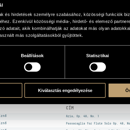
ADATOK
ál
mak és hirdetések személyre szabásához, közösségi funkciók biz
/
Dohnányi Ernő
hez. Ezenkívül közösségi média-, hirdető- és elemező partner
rds
zó adatait, akik kombinálhatják az adatokat más olyan adatokka
sznált más szolgáltatásokból gyűjtöttek.
atok 1
Beállítások
Statisztikai
atok 2
atok 3
ló
/
Szilágyi Szabolcs
EK
Kiválasztás engedélyezése
Ös
CÍM
Ernő
Aria, Op. 48, No. 1
Ernő
Passacaglia for Flute Solo Op. 48, N