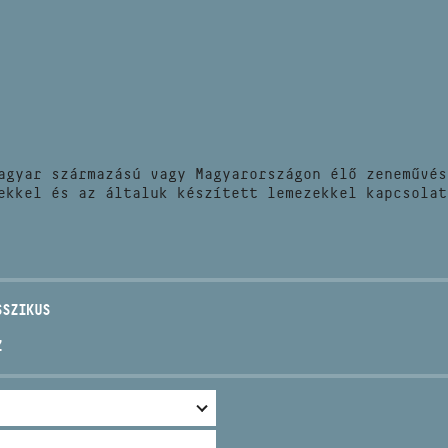
HÍREK
CÍM
VERSENYEK
EMAIL
infokozpont@bmc.hu
KIADVÁNYOK
TELEFON
agyar származású vagy Magyarországon élő zeneművés
KAPCSOLAT
ekkel és az általuk készített lemezekkel kapcsolat
NYITVA TARTÁS
SSZIKUS
Z