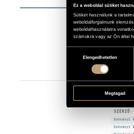
ALAP
Ez a weboldal sütiket haszn
Sütiket használunk a tartal
Bartók Béla
SZERZŐK
weboldalforgalmunk elemzésé
Hunnia Reco
KIADÓ
weboldalhasználatra vonatko
HRCD1901
KATALÓGUSSZÁMA
számukra vagy az Ön által ha
2019
MEGJELENÉS ÉVE
Hozzájárulás
Részletes ad
RÉSZLETEK
Elengedhetetlen
kiválasztása
Részletes ad
Részletes ad
Borbély Lász
ELŐADÓK
MŰV
Megtagad
SZERZŐ
Dohnányi 
Dohnányi 