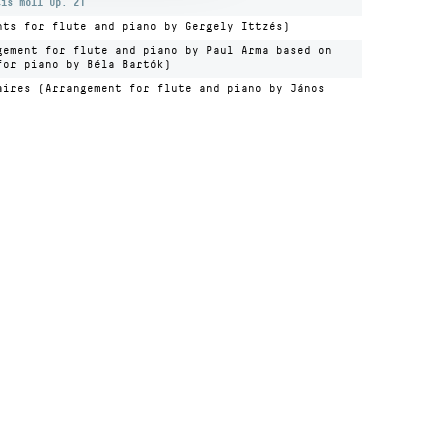
Cis moll Op. 21
nts for flute and piano by Gergely Ittzés)
gement for flute and piano by Paul Arma based on
for piano by Béla Bartók)
aires (Arrangement for flute and piano by János
Kulturális és Innovációs Minisztérium
Nemzeti Kulturális Alap
Ferencváros