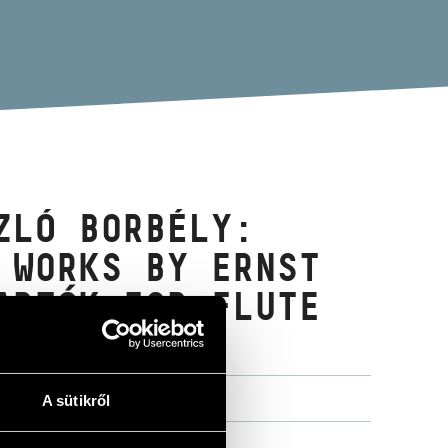
ZLÓ BORBÉLY:
 WORKS BY ERNST
ARTÓK FOR FLUTE
A sütikről