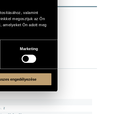
tosításához, valamint
einkkel megosztjuk az Ön
l, amelyeket Ön adott meg
Marketing
szes engedélyezése
o. 2