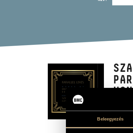
SZA
PAR
VON
AND
Album
Beleegyezés