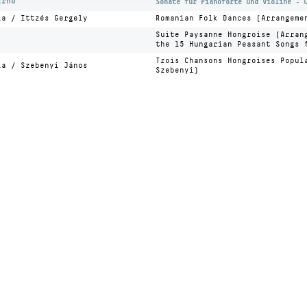
Ernő
Sonate für Pianoforte und Violine - 
la / Ittzés Gergely
Romanian Folk Dances (Arrangeme
Suite Paysanne Hongroise (Arran
the 15 Hungarian Peasant Songs 
Trois Chansons Hongroises Popul
la / Szebenyi János
Szebenyi)