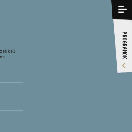
PROGRAMOK
KÉPZÉSEK
PROGRAMOK
RÓLUNK
zekkel,
VIDEÓ GALÉRIA
os