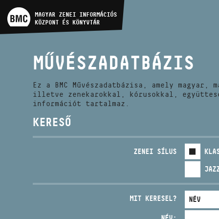
MŰVÉSZADATBÁZIS
MAGYAR ZENEI INFORMÁCIÓS
KÖZPONT ÉS KÖNYVTÁR
ZENEMŰ-ADATBÁZIS
MŰVÉSZADATBÁZIS
ZENEI KÖNYVTÁR, ONLINE
KATALÓGUS
Ez a BMC Művészadatbázisa, amely magyar, m
illetve zenekarokkal, kórusokkal, együttes
információt tartalmaz.
KERESŐ
ZENEI SÍLUS
KLA
JAZ
MIT KERESEL?
NÉV: