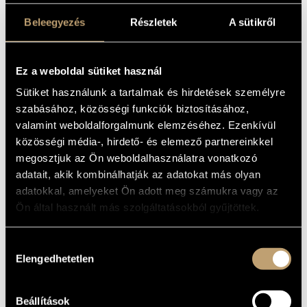
MUSIC, VOL. 05
MŰVÉSZADATBÁZIS
Beleegyezés
Részletek
A sütikről
Album
ZENEMŰ-ADATBÁZIS
ALAPADATOK
Ez a weboldal sütiket használ
ZENEI KÖNYVTÁR, ONLINE KATALÓGUS
Sütiket használunk a tartalmak és hirdetések személyre
BIS Records
KIADÓ
szabásához, közösségi funkciók biztosításához,
BIS-CD-964
KATALÓGUSSZÁMA
valamint weboldalforgalmunk elemzéséhez. Ezenkívül
2000
MEGJELENÉS
közösségi média-, hirdető- és elemező partnereinkkel
ÉVE
megosztjuk az Ön weboldalhasználatra vonatkozó
Részletes adatok
RÉSZLETEK
adatait, akik kombinálhatják az adatokat más olyan
Spányi Miklós
ELŐADÓK
adatokkal, amelyeket Ön adott meg számukra vagy az
Ön által használt más szolgáltatásokból gyűjtöttek.
MŰVEK
Hozzájárulás
SZERZŐ
CÍM
Elengedhetetlen
kiválasztása
Bach, Carl
Sonata in A minor, H.181
Philipp
(W.53/3)
Emanuel
Beállítások
Bach, Carl
Sonata in B flat major, H.116