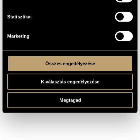
Philipp
(W.62/16)
Emanuel
Bach, Carl
Sonata in B flat major, H.180
Philipp
Statisztikai
(W.53/2)
Emanuel
Bach, Carl
Sonata in C major, H.162
Philipp
(W.53/1)
Emanuel
Marketing
Bach, Carl
Sonata in G major, H.119
Philipp
(W.62/19)
Emanuel
Összes engedélyezése
Kiválasztás engedélyezése
Megtagad