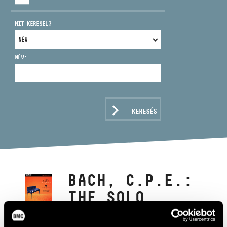
MIT KERESEL?
NÉV:
CÍM
EMAIL
infokozpont@bmc.hu
KERESÉS
TELEFON
NYITVA TARTÁS
BACH, C.P.E.:
THE SOLO
KEYBOARD