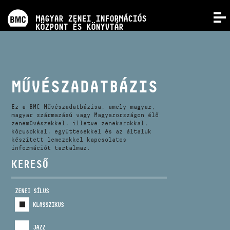
PROGRAMOK
MAGYAR ZENEI INFORMÁCIÓS
MENÜ
KÖZPONT ÉS KÖNYVTÁR
VERSENYEK
KÉPZÉSEK
MŰVÉSZADATBÁZIS
KIADVÁNYOK
Ez a BMC Művészadatbázisa, amely magyar,
magyar származású vagy Magyarországon élő
zeneművészekkel, illetve zenekarokkal,
kórusokkal, együttesekkel és az általuk
RÓLUNK
készített lemezekkel kapcsolatos
információt tartalmaz.
KERESŐ
KAPCSOLAT
ZENEI SÍLUS
VIDEÓ GALÉRIA
KLASSZIKUS
JAZZ