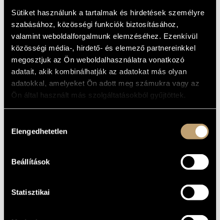
KANTÁTÁK
MŰVÉSZADATBÁZIS
Sütiket használunk a tartalmak és hirdetések személyre
szabásához, közösségi funkciók biztosításához,
Album
ZENEMŰ-ADATBÁZIS
valamint weboldalforgalmunk elemzéséhez. Ezenkívül
ALAPADATOK
közösségi média-, hirdető- és elemező partnereinkkel
ZENEI KÖNYVTÁR, ONLINE KATALÓGUS
megosztjuk az Ön weboldalhasználatra vonatkozó
Esterházy Pál
SZERZŐK
adatait, akik kombinálhatják az adatokat más olyan
Hungaroton
KIADÓ
adatokkal, amelyeket Ön adott meg számukra vagy az
HCD 31148-49
Ön által használt más szolgáltatásokból gyűjtöttek.
KATALÓGUSSZÁMA
1991
MEGJELENÉS
ÉVE
Hozzájárulás
Részletes adatok
RÉSZLETEK
Elengedhetetlen
kiválasztása
2 CD
MEGJEGYZÉS
Capella Savaria
/
Savaria Énekegyüttes (Savaria Vocal
Beállítások
KÖZREMŰKÖDŐK
Ensemble)
/
Fers Márta
/
Gémes Katalin
/
Kállay Gábor
/
Károlyi Katalin
/
Moldvay József
/
Németh Pál
/
Szép Emőke
/
Zádori Mária
/
Ábrahám Mariann
Statisztikai