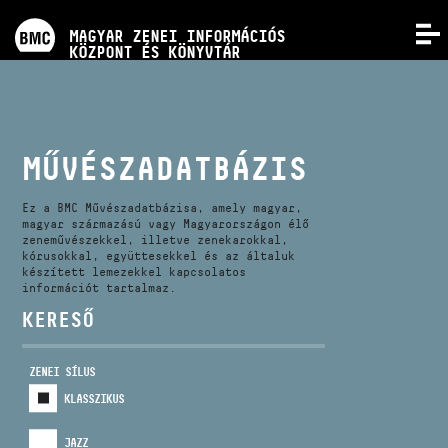
PROGRAMOK
MAGYAR ZENEI INFORMÁCIÓS
MENÜ
KÖZPONT ÉS KÖNYVTÁR
VERSENYEK
KÉPZÉSEK
MŰVÉSZADATBÁZIS
KIADVÁNYOK
Ez a BMC Művészadatbázisa, amely magyar,
magyar származású vagy Magyarországon élő
zeneművészekkel, illetve zenekarokkal,
kórusokkal, együttesekkel és az általuk
RÓLUNK
készített lemezekkel kapcsolatos
információt tartalmaz.
KERESŐ
KAPCSOLAT
ZENEI SÍLUS
VIDEÓ GALÉRIA
KLASSZIKUS
JAZZ