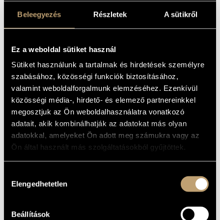
- DANCE SUITE
MŰVÉSZADATBÁZIS
- MUSIC FOR
Beleegyezés
Részletek
A sütikről
ZENEMŰ-ADATBÁZIS
STRINGS,
PERCUSSION AND
Ez a weboldal sütiket használ
ZENEI KÖNYVTÁR, ONLINE KATALÓGUS
CELESTA
Sütiket használunk a tartalmak és hirdetések személyre
szabásához, közösségi funkciók biztosításához,
valamint weboldalforgalmunk elemzéséhez. Ezenkívül
Album
közösségi média-, hirdető- és elemező partnereinkkel
megosztjuk az Ön weboldalhasználatra vonatkozó
ALAPADATOK
adatait, akik kombinálhatják az adatokat más olyan
Bartók Béla
SZERZŐK
adatokkal, amelyeket Ön adott meg számukra vagy az
Capriccio
KIADÓ
Ön által használt más szolgáltatásokból gyűjtöttek.
C10417
KATALÓGUSSZÁMA
1994
MEGJELENÉS
Hozzájárulás
ÉVE
Elengedhetetlen
kiválasztása
Részletes adatok
RÉSZLETEK
Beállítások