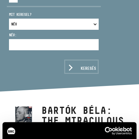
MIT KERESEL?
NÉV:
CÍM
EMAIL
infokozpont@bmc.hu
KERESÉS
TELEFON
NYITVA TARTÁS
BARTÓK BÉLA:
THE MIRACULOUS
MANDARIN SUITE