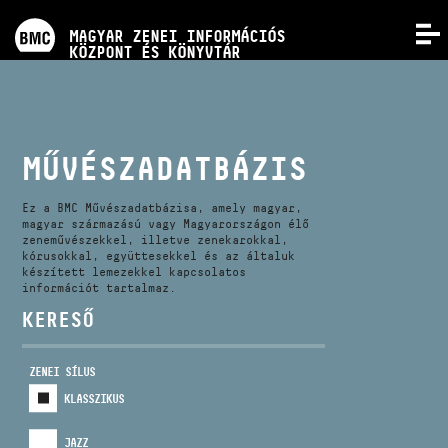
PROGRAMOK
MAGYAR ZENEI INFORMÁCIÓS
MENÜ
KÖZPONT ÉS KÖNYVTÁR
VERSENYEK
KÉPZÉSEK
MŰVÉSZADATBÁZIS
KIADVÁNYOK
Ez a BMC Művészadatbázisa, amely magyar,
magyar származású vagy Magyarországon élő
zeneművészekkel, illetve zenekarokkal,
kórusokkal, együttesekkel és az általuk
RÓLUNK
készített lemezekkel kapcsolatos
információt tartalmaz.
KERESŐ
KAPCSOLAT
ZENEI SÍLUS
VIDEÓ GALÉRIA
KLASSZIKUS
JAZZ