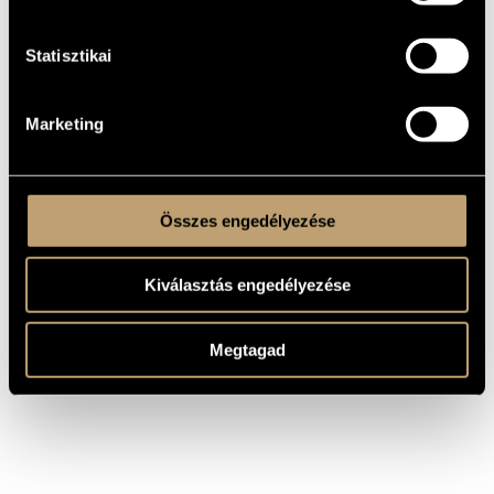
MŰVEK
Statisztikai
SZERZŐ
CÍM
A csodálatos mandarin, Op. 19, BB
Bartók Béla
82
Bartók Béla
Táncszvit, BB 86a
Marketing
Zene húros hangszerekre, ütőkre és
Bartók Béla
cselesztára, BB 114
Összes engedélyezése
Kiválasztás engedélyezése
Megtagad