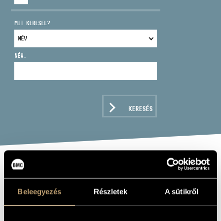
MIT KERESEL?
NÉV:
CÍM
EMAIL
infokozpont@bmc.hu
KERESÉS
TELEFON
NYITVA TARTÁS
BARTÓK BÉLA:
MUSIC FOR
Beleegyezés
Részletek
A sütikről
STRINGS