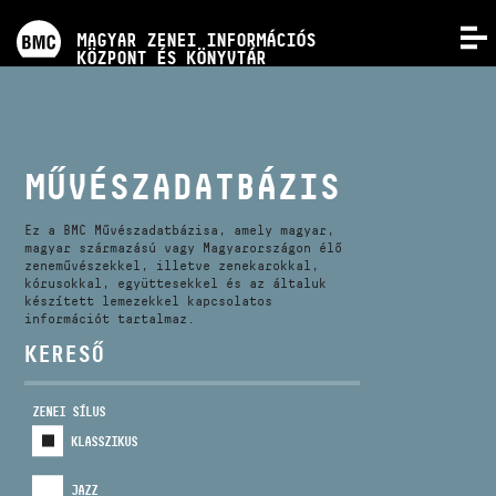
PROGRAMOK
MAGYAR ZENEI INFORMÁCIÓS
MENÜ
KÖZPONT ÉS KÖNYVTÁR
VERSENYEK
KÉPZÉSEK
MŰVÉSZADATBÁZIS
KIADVÁNYOK
Ez a BMC Művészadatbázisa, amely magyar,
magyar származású vagy Magyarországon élő
zeneművészekkel, illetve zenekarokkal,
kórusokkal, együttesekkel és az általuk
RÓLUNK
készített lemezekkel kapcsolatos
információt tartalmaz.
KERESŐ
KAPCSOLAT
ZENEI SÍLUS
VIDEÓ GALÉRIA
KLASSZIKUS
JAZZ