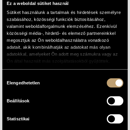
Ez a weboldal sütiket használ
MŰVÉSZADATBÁZIS
Album
Sütiket használunk a tartalmak és hirdetések személyre
ZENEMŰ-ADATBÁZIS
ALAPADATOK
szabásához, közösségi funkciók biztosításához,
valamint weboldalforgalmunk elemzéséhez. Ezenkívül
Bartók Béla
ZENEI KÖNYVTÁR, ONLINE KATALÓGUS
SZERZŐK
közösségi média-, hirdető- és elemező partnereinkkel
ORFEO Music Foundation
KIADÓ
megosztjuk az Ön weboldalhasználatra vonatkozó
C461971B
KATALÓGUSSZÁMA
adatait, akik kombinálhatják az adatokat más olyan
1997
adatokkal, amelyeket Ön adott meg számukra vagy az
MEGJELENÉS
ÉVE
Ön által használt más szolgáltatásokból gyűjtöttek.
Részletes adatok
RÉSZLETEK
Hozzájárulás
Végh Sándor
KÖZREMŰKÖDŐK
Elengedhetetlen
kiválasztása
MŰVEK
Beállítások
SZERZŐ
CÍM
Zene húros hangszerekre, ütőkre és
Bartók Béla
Statisztikai
cselesztára, BB 114