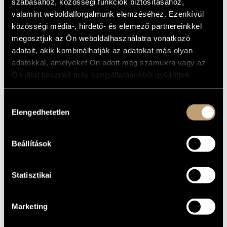
MÜLLERIN
szabásához, közösségi funkciók biztosításához,
MŰVÉSZADATBÁZIS
valamint weboldalforgalmunk elemzéséhez. Ezenkívül
közösségi média-, hirdető- és elemező partnereinkkel
Album
ZENEMŰ-ADATBÁZIS
megosztjuk az Ön weboldalhasználatra vonatkozó
ALAPADATOK
adatait, akik kombinálhatják az adatokat más olyan
ZENEI KÖNYVTÁR, ONLINE KATALÓGUS
adatokkal, amelyeket Ön adott meg számukra vagy az
TDK
KIADÓ
Ön által használt más szolgáltatásokból gyűjtöttek.
DV-CODSM
KATALÓGUSSZÁMA
MEGJELENÉS
Hozzájárulás
ÉVE
Elengedhetetlen
kiválasztása
Részletes adatok
RÉSZLETEK
Schiff András
KÖZREMŰKÖDŐK
Beállítások
Statisztikai
Marketing