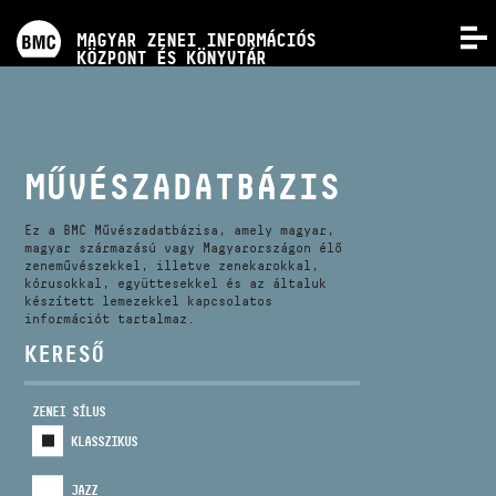
PROGRAMOK
MAGYAR ZENEI INFORMÁCIÓS
MENÜ
KÖZPONT ÉS KÖNYVTÁR
VERSENYEK
KÉPZÉSEK
MŰVÉSZADATBÁZIS
KIADVÁNYOK
Ez a BMC Művészadatbázisa, amely magyar,
magyar származású vagy Magyarországon élő
zeneművészekkel, illetve zenekarokkal,
kórusokkal, együttesekkel és az általuk
RÓLUNK
készített lemezekkel kapcsolatos
információt tartalmaz.
KERESŐ
KAPCSOLAT
ZENEI SÍLUS
VIDEÓ GALÉRIA
KLASSZIKUS
JAZZ