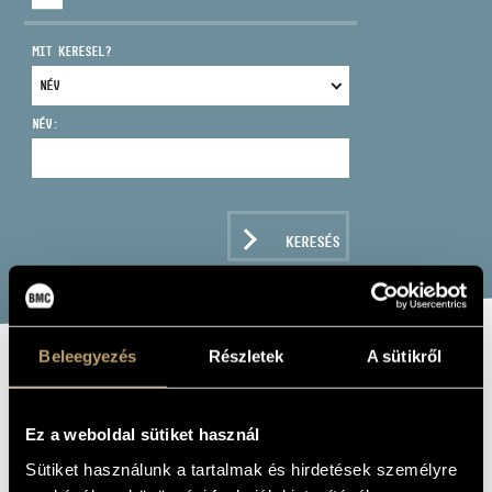
MIT KERESEL?
NÉV:
CÍM
EMAIL
infokozpont@bmc.hu
KERESÉS
TELEFON
NYITVA TARTÁS
Beleegyezés
Részletek
A sütikről
SCHUBERT,
FRANZ: DIE
Ez a weboldal sütiket használ
SCHÖNE
Sütiket használunk a tartalmak és hirdetések személyre