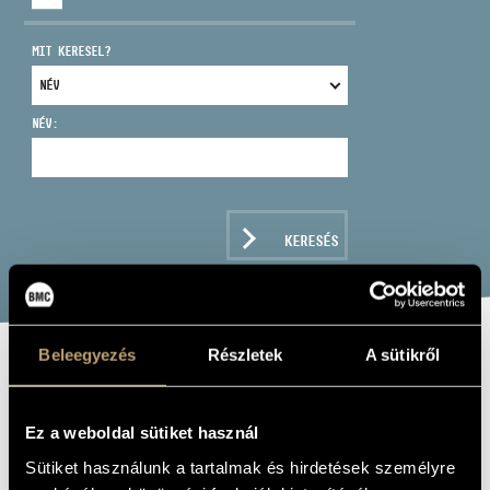
MIT KERESEL?
NÉV:
CÍM
EMAIL
infokozpont@bmc.hu
KERESÉS
TELEFON
NYITVA TARTÁS
Beleegyezés
Részletek
A sütikről
RUBINSTEIN,
ANTON:
Ez a weboldal sütiket használ
FERAMORS - THE
Sütiket használunk a tartalmak és hirdetések személyre