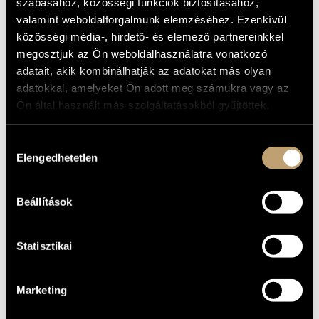
DEMON - NERO
szabásához, közösségi funkciók biztosításához,
MŰVÉSZADATBÁZIS
valamint weboldalforgalmunk elemzéséhez. Ezenkívül
közösségi média-, hirdető- és elemező partnereinkkel
Album
ZENEMŰ-ADATBÁZIS
megosztjuk az Ön weboldalhasználatra vonatkozó
ALAPADATOK
adatait, akik kombinálhatják az adatokat más olyan
ZENEI KÖNYVTÁR, ONLINE KATALÓGUS
adatokkal, amelyeket Ön adott meg számukra vagy az
Marco Polo (Naxos)
KIADÓ
Ön által használt más szolgáltatásokból gyűjtöttek.
8.220451
KATALÓGUSSZÁMA
1987
MEGJELENÉS
Hozzájárulás
ÉVE
Elengedhetetlen
kiválasztása
Részletes adatok
RÉSZLETEK
Michael Halász
KÖZREMŰKÖDŐK
Beállítások
Statisztikai
Marketing