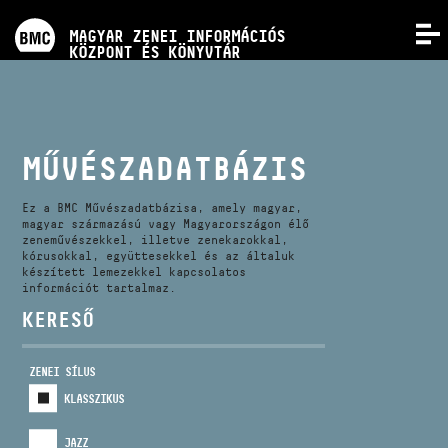
PROGRAMOK
MAGYAR ZENEI INFORMÁCIÓS
MENÜ
KÖZPONT ÉS KÖNYVTÁR
VERSENYEK
KÉPZÉSEK
MŰVÉSZADATBÁZIS
KIADVÁNYOK
Ez a BMC Művészadatbázisa, amely magyar,
magyar származású vagy Magyarországon élő
zeneművészekkel, illetve zenekarokkal,
kórusokkal, együttesekkel és az általuk
RÓLUNK
készített lemezekkel kapcsolatos
információt tartalmaz.
KERESŐ
KAPCSOLAT
ZENEI SÍLUS
VIDEÓ GALÉRIA
KLASSZIKUS
JAZZ