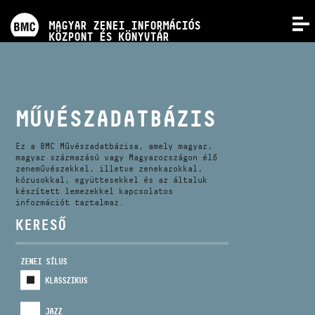
PROGRAMOK
MAGYAR ZENEI INFORMÁCIÓS
MENÜ
KÖZPONT ÉS KÖNYVTÁR
VERSENYEK
KÉPZÉSEK
MŰVÉSZADATBÁZIS
KIADVÁNYOK
Ez a BMC Művészadatbázisa, amely magyar,
magyar származású vagy Magyarországon élő
zeneművészekkel, illetve zenekarokkal,
kórusokkal, együttesekkel és az általuk
RÓLUNK
készített lemezekkel kapcsolatos
információt tartalmaz.
KERESŐ
KAPCSOLAT
ZENEI SÍLUS
VIDEÓ GALÉRIA
KLASSZIKUS
JAZZ