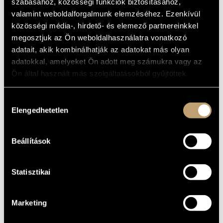
NOS.7 AND 10
szabásához, közösségi funkciók biztosításához,
MŰVÉSZADATBÁZIS
valamint weboldalforgalmunk elemzéséhez. Ezenkívül
közösségi média-, hirdető- és elemező partnereinkkel
Album
ZENEMŰ-ADATBÁZIS
megosztjuk az Ön weboldalhasználatra vonatkozó
ALAPADATOK
adatait, akik kombinálhatják az adatokat más olyan
ZENEI KÖNYVTÁR, ONLINE KATALÓGUS
adatokkal, amelyeket Ön adott meg számukra vagy az
Naxos
KIADÓ
Ön által használt más szolgáltatásokból gyűjtöttek.
8.223113
KATALÓGUSSZÁMA
1991
MEGJELENÉS
Hozzájárulás
ÉVE
Elengedhetetlen
kiválasztása
Részletes adatok
RÉSZLETEK
Michael Halász
KÖZREMŰKÖDŐK
Beállítások
Statisztikai
Marketing