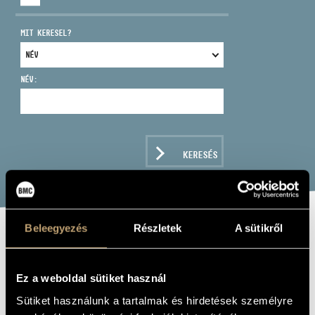
MIT KERESEL?
NÉV:
CÍM
EMAIL
infokozpont@bmc.hu
KERESÉS
TELEFON
NYITVA TARTÁS
Beleegyezés
Részletek
A sütikről
MJASZKOVSZKIJ,
NYIKOLAJ:
Ez a weboldal sütiket használ
SYMHPHONIES
Sütiket használunk a tartalmak és hirdetések személyre