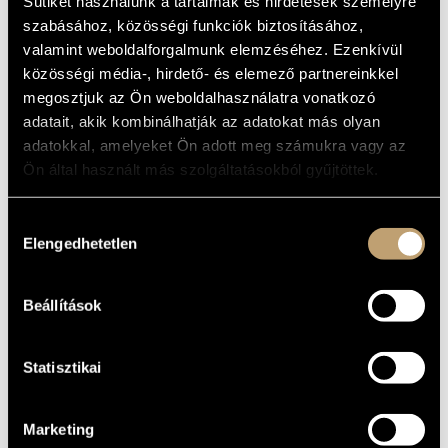
GIOVANNI
Sütiket használunk a tartalmak és hirdetések személyre
MŰVÉSZADATBÁZIS
szabásához, közösségi funkciók biztosításához,
(HIGHLIGHTS)
valamint weboldalforgalmunk elemzéséhez. Ezenkívül
ZENEMŰ-ADATBÁZIS
közösségi média-, hirdető- és elemező partnereinkkel
Album
megosztjuk az Ön weboldalhasználatra vonatkozó
ZENEI KÖNYVTÁR, ONLINE KATALÓGUS
adatait, akik kombinálhatják az adatokat más olyan
ALAPADATOK
adatokkal, amelyeket Ön adott meg számukra vagy az
Ön által használt más szolgáltatásokból gyűjtöttek.
Naxos
KIADÓ
8.557893
KATALÓGUSSZÁMA
Hozzájárulás
2006
MEGJELENÉS
ÉVE
Elengedhetetlen
kiválasztása
Részletes adatok
RÉSZLETEK
Beállítások
Magyar Rádió Énekkara (Hungarian Radio Choir)
/
Michael
KÖZREMŰKÖDŐK
Halász
Statisztikai
Marketing