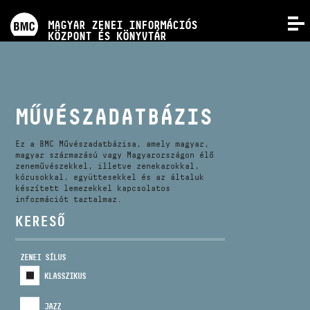
PROGRAMOK
MAGYAR ZENEI INFORMÁCIÓS
MENÜ
KÖZPONT ÉS KÖNYVTÁR
VERSENYEK
KÉPZÉSEK
MŰVÉSZADATBÁZIS
KIADVÁNYOK
Ez a BMC Művészadatbázisa, amely magyar,
magyar származású vagy Magyarországon élő
zeneművészekkel, illetve zenekarokkal,
kórusokkal, együttesekkel és az általuk
RÓLUNK
készített lemezekkel kapcsolatos
információt tartalmaz.
KERESŐ
KAPCSOLAT
ZENEI SÍLUS
VIDEÓ GALÉRIA
KLASSZIKUS
JAZZ