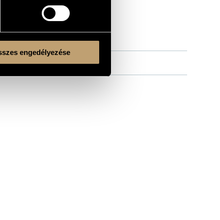
szes engedélyezése
Kulturális és Innovációs Minisztérium
Nemzeti Kulturális Alap
Ferencváros