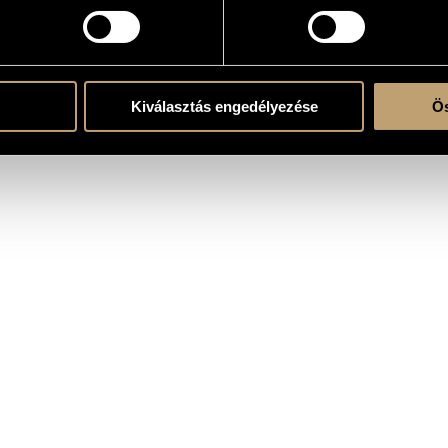
atok
Kiválasztás engedélyezése
Ös
ász