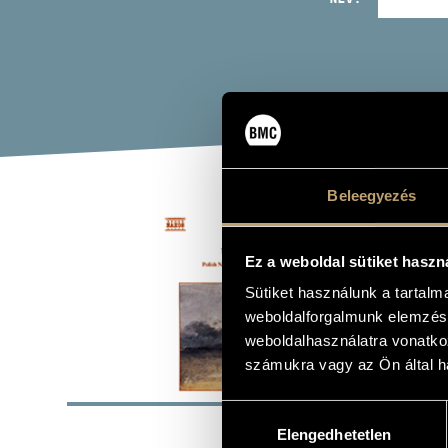
Beleegyezés
LIS
Ez a weboldal sütiket haszn
Album
Sütiket használunk a tartal
weboldalforgalmunk elemzésé
weboldalhasználatra vonatko
számukra vagy az Ön által ha
ALAP
Hozzájárulás
Naxos
KIADÓ
Elengedhetetlen
kiválasztása