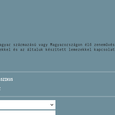
HÍREK
CÍM
VERSENYEK
EMAIL
infokozpont@bmc.hu
KIADVÁNYOK
TELEFON
agyar származású vagy Magyarországon élő zeneművés
KAPCSOLAT
ekkel és az általuk készített lemezekkel kapcsolat
NYITVA TARTÁS
SSZIKUS
Z