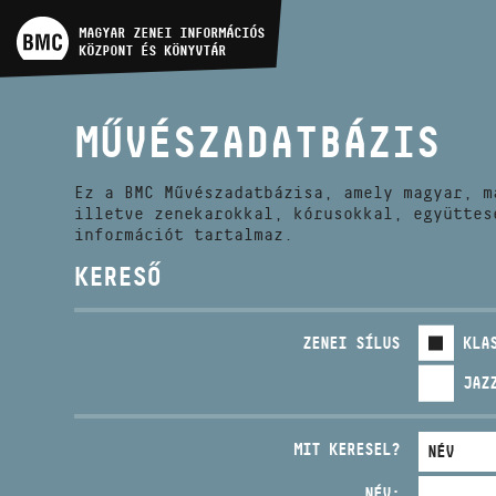
MŰVÉSZADATBÁZIS
MAGYAR ZENEI INFORMÁCIÓS
KÖZPONT ÉS KÖNYVTÁR
ZENEMŰ-ADATBÁZIS
MŰVÉSZADATBÁZIS
ZENEI KÖNYVTÁR, ONLINE
KATALÓGUS
Ez a BMC Művészadatbázisa, amely magyar, m
illetve zenekarokkal, kórusokkal, együttes
információt tartalmaz.
KERESŐ
ZENEI SÍLUS
KLA
JAZ
MIT KERESEL?
NÉV: