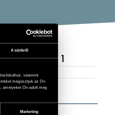
A sütikről
 POEMS VOL.1
tosításához, valamint
einkkel megosztjuk az Ön
l, amelyeket Ön adott meg
Marketing