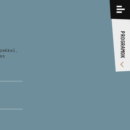
PROGRAMOK
KÉPZÉSEK
PROGRAMOK
RÓLUNK
zekkel,
VIDEÓ GALÉRIA
os