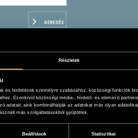
KERESÉS
Részletek
ZT FERENC: SYMHPONIC
ál
mak és hirdetések személyre szabásához, közösségi funkciók biz
hez. Ezenkívül közösségi média-, hirdető- és elemező partner
zó adatait, akik kombinálhatják az adatokat más olyan adatokka
sznált más szolgáltatásokból gyűjtöttek.
ADATOK
Beállítások
Statisztikai