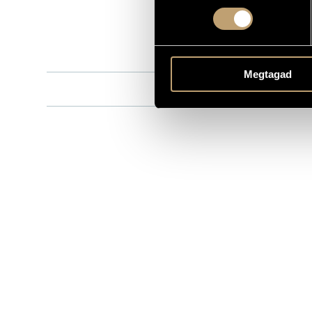
8.550487
KATALÓGUSSZÁMA
1992
MEGJELENÉS ÉVE
Részletes ad
RÉSZLETEK
Megtagad
Michael Hal
KÖZREMŰKÖDŐK