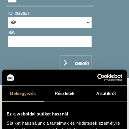
MIT KERESEL?
NÉV:
CÍM
EMAIL
infokozpont@bmc.hu
KERESÉS
TELEFON
NYITVA TARTÁS
Beleegyezés
Részletek
A sütikről
IN MEMORIAM -
MUSIC FOR
Ez a weboldal sütiket használ
SOLEMN
Sütiket használunk a tartalmak és hirdetések személyre