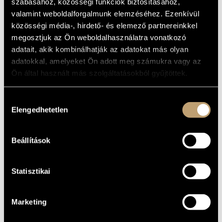
OCCASIONS
szabásához, közösségi funkciók biztosításához,
MŰVÉSZADATBÁZIS
valamint weboldalforgalmunk elemzéséhez. Ezenkívül
közösségi média-, hirdető- és elemező partnereinkkel
Album
ZENEMŰ-ADATBÁZIS
megosztjuk az Ön weboldalhasználatra vonatkozó
ALAPADATOK
adatait, akik kombinálhatják az adatokat más olyan
ZENEI KÖNYVTÁR, ONLINE KATALÓGUS
adatokkal, amelyeket Ön adott meg számukra vagy az
Naxos
KIADÓ
Ön által használt más szolgáltatásokból gyűjtöttek.
8.553435
KATALÓGUSSZÁMA
1996
MEGJELENÉS
Hozzájárulás
ÉVE
Elengedhetetlen
kiválasztása
Részletes adatok
RÉSZLETEK
Bálint János
/
Hock Bertalan
/
Mercz Nóra
/
Michael Halász
KÖZREMŰKÖDŐK
Beállítások
Statisztikai
Marketing