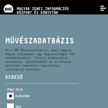
PROGRAMOK
MAGYAR ZENEI INFORMÁCIÓS
MENÜ
KÖZPONT ÉS KÖNYVTÁR
VERSENYEK
KÉPZÉSEK
MŰVÉSZADATBÁZIS
KIADVÁNYOK
Ez a BMC Művészadatbázisa, amely magyar,
magyar származású vagy Magyarországon élő
zeneművészekkel, illetve zenekarokkal,
kórusokkal, együttesekkel és az általuk
RÓLUNK
készített lemezekkel kapcsolatos
információt tartalmaz.
KERESŐ
KAPCSOLAT
ZENEI SÍLUS
VIDEÓ GALÉRIA
KLASSZIKUS
JAZZ