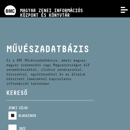
PROGRAMOK
MAGYAR ZENEI INFORMÁCIÓS
MENÜ
KÖZPONT ÉS KÖNYVTÁR
VERSENYEK
KÉPZÉSEK
MŰVÉSZADATBÁZIS
KIADVÁNYOK
Ez a BMC Művészadatbázisa, amely magyar,
magyar származású vagy Magyarországon élő
zeneművészekkel, illetve zenekarokkal,
kórusokkal, együttesekkel és az általuk
RÓLUNK
készített lemezekkel kapcsolatos
információt tartalmaz.
KERESŐ
KAPCSOLAT
ZENEI SÍLUS
VIDEÓ GALÉRIA
KLASSZIKUS
JAZZ