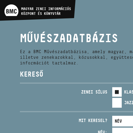
MŰVÉSZADATBÁZIS
MAGYAR ZENEI INFORMÁCIÓS
KÖZPONT ÉS KÖNYVTÁR
ZENEMŰ-ADATBÁZIS
MŰVÉSZADATBÁZIS
ZENEI KÖNYVTÁR, ONLINE
KATALÓGUS
Ez a BMC Művészadatbázisa, amely magyar, m
illetve zenekarokkal, kórusokkal, együttes
információt tartalmaz.
KERESŐ
ZENEI SÍLUS
KLA
JAZ
MIT KERESEL?
NÉV: