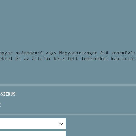
HÍREK
CÍM
VERSENYEK
EMAIL
infokozpont@bmc.hu
KIADVÁNYOK
TELEFON
agyar származású vagy Magyarországon élő zeneművés
KAPCSOLAT
ekkel és az általuk készített lemezekkel kapcsolat
NYITVA TARTÁS
SSZIKUS
Z