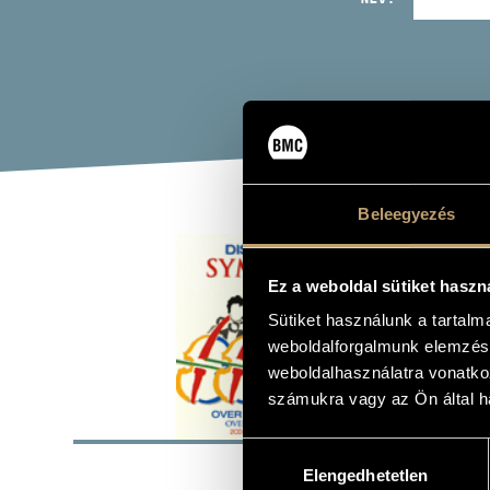
Beleegyezés
DIS
Ez a weboldal sütiket haszn
Album
Sütiket használunk a tartal
weboldalforgalmunk elemzésé
weboldalhasználatra vonatko
számukra vagy az Ön által ha
ALAP
Hozzájárulás
Naxos
KIADÓ
Elengedhetetlen
kiválasztása