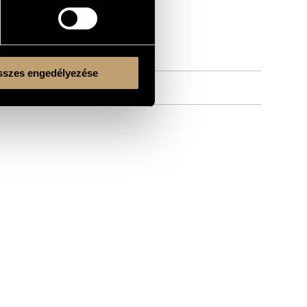
szes engedélyezése
Kulturális és Innovációs Minisztérium
Nemzeti Kulturális Alap
Ferencváros