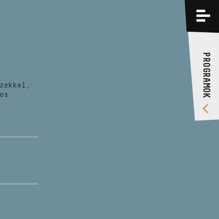
PROGRAMOK
KÉPZÉSEK
PROGRAMOK
RÓLUNK
zekkel,
VIDEÓ GALÉRIA
os