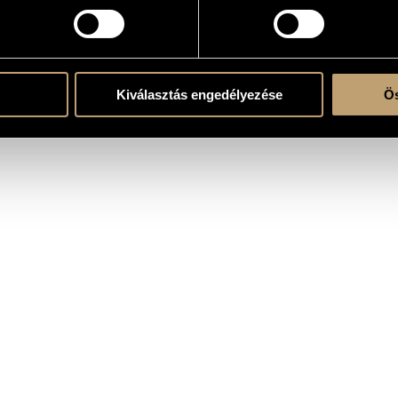
atok
Kiválasztás engedélyezése
Ös
/
Michael Halász