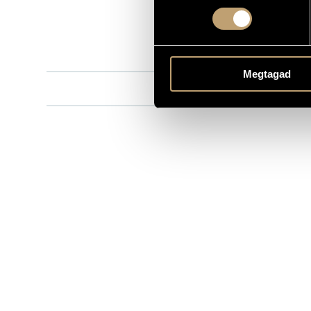
8.554337-38
KATALÓGUSSZÁMA
1998
MEGJELENÉS ÉVE
Részletes ad
RÉSZLETEK
Megtagad
Drahos Béla
KÖZREMŰKÖDŐK