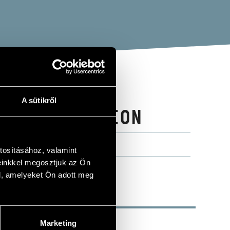
A sütikről
 1998 EDITION
tosításához, valamint
einkkel megosztjuk az Ön
l, amelyeket Ön adott meg
Marketing