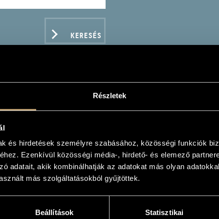
KERESÉS
Részletek
COVER THE SYMPHONY -
ál
mak és hirdetések személyre szabásához, közösségi funkciók biz
hez. Ezenkívül közösségi média-, hirdető- és elemező partner
zó adatait, akik kombinálhatják az adatokat más olyan adatokka
sznált más szolgáltatásokból gyűjtöttek.
ADATOK
Beállítások
Statisztikai